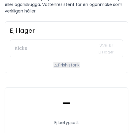
eller ögonskugga. Vattenresistent för en ögonmake som
verkligen håller.
Ej i lager
229 kr
Kicks
Ej i lager
Prishistorik
-
Ej betygsatt