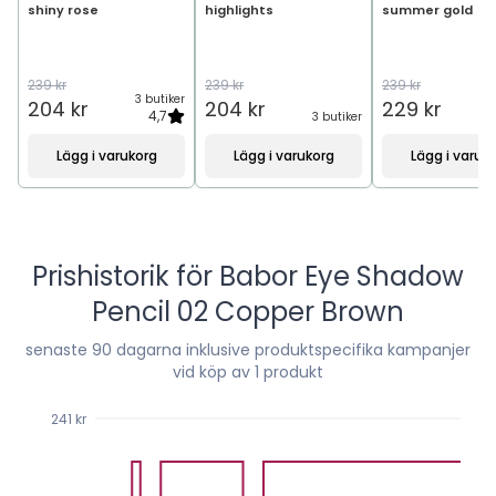
shiny rose
highlights
summer gold
239 kr
239 kr
239 kr
3 butiker
204 kr
204 kr
229 kr
4,7
3 butiker
3
Lägg i varukorg
Lägg i varukorg
Lägg i varuk
Prishistorik för
Babor Eye Shadow
Pencil 02 Copper Brown
senaste
90
dagarna inklusive produktspecifika kampanjer
vid köp av 1 produkt
241 kr