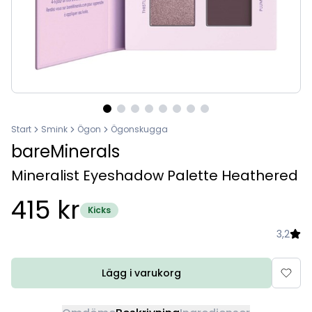
Start
Smink
Ögon
Ögonskugga
bareMinerals
Mineralist Eyeshadow Palette Heathered
415 kr
Kicks
3,2
Lägg i varukorg