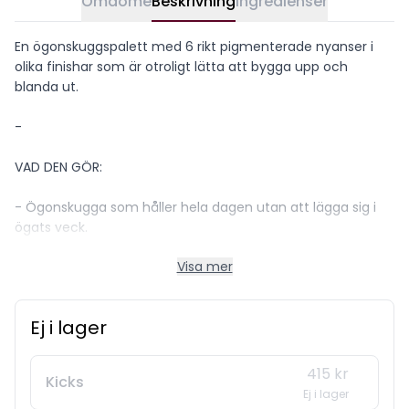
Omdöme
Beskrivning
Ingredienser
En ögonskuggspalett med 6 rikt pigmenterade nyanser i
olika finishar som är otroligt lätta att bygga upp och
blanda ut.
-
VAD DEN GÖR:
- Ögonskugga som håller hela dagen utan att lägga sig i
ögats veck.
- Krämiga texturer som enkelt kan byggas upp, blandas ut
Visa mer
och läggas i lager.
- Kallpressade botaniska ingredienser som ger näring och
gör huden synligt slätare.
Ej i lager
-
415 kr
Kicks
DÄRFÖR KOMMER DU ATT ÄLSKA DEN:
Ej i lager