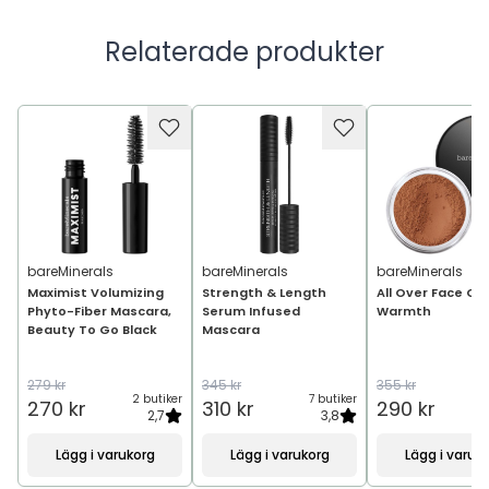
Relaterade produkter
bareMinerals
bareMinerals
bareMinerals
Maximist Volumizing
Strength & Length
All Over Face Co
Phyto-Fiber Mascara,
Serum Infused
Warmth
Beauty To Go Black
Mascara
279 kr
345 kr
355 kr
2 butiker
7 butiker
7
270 kr
310 kr
290 kr
2,7
3,8
Lägg i varukorg
Lägg i varukorg
Lägg i varuk