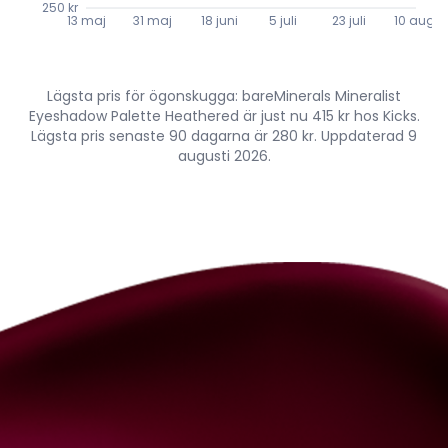
250 kr
13 maj
31 maj
18 juni
5 juli
23 juli
10 aug.
Lägsta pris för ögonskugga: bareMinerals Mineralist
Eyeshadow Palette Heathered är just nu 415 kr hos Kicks.
Lägsta pris senaste 90 dagarna är 280 kr. Uppdaterad 9
augusti 2026.