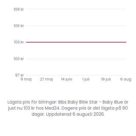
109 kr
106 kr
103 kr
100 kr
97 kr
9 maj
27 maj
14 juni
1 juli
19 juli
6 aug.
Lägsta pris för bitringar: Bibs Baby Bitie Star - Baby Blue är
just nu 103 kr hos Med24. Dagens pris är det lägsta på 90
dagar. Uppdaterad 6 augusti 2026.