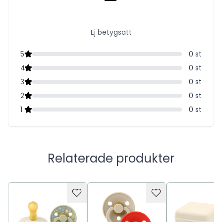
-
längre. Obs! Ska inte kokas, diskas i diskmaskin eller läggas i
mikrovågsugn. Innehåll: 1 st
Ej betygsatt
5
0
st
4
0
st
3
0
st
2
0
st
1
0
st
Relaterade produkter