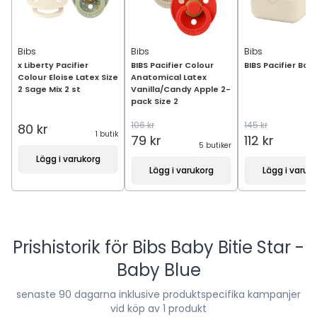
Bibs
Bibs
Bibs
x Liberty Pacifier
BIBS Pacifier Colour
BIBS Pacifier Box 
Colour Eloise Latex Size
Anatomical Latex
2 Sage Mix 2 st
Vanilla/Candy Apple 2-
pack Size 2
106 kr
145 kr
80 kr
1 butik
79 kr
112 kr
5 butiker
6
Lägg i varukorg
Lägg i varukorg
Lägg i varuk
Prishistorik för
Bibs Baby Bitie Star -
Baby Blue
senaste
90
dagarna inklusive produktspecifika kampanjer
vid köp av 1 produkt