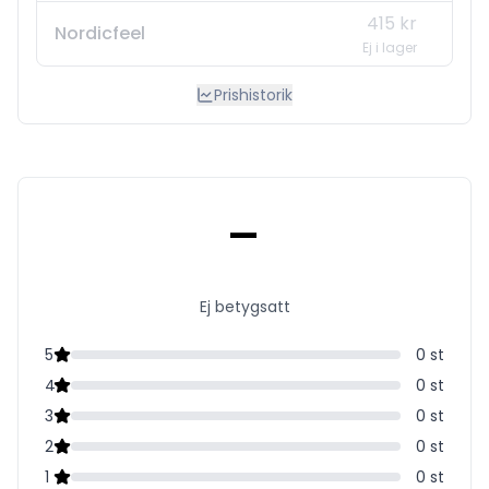
415 kr
Nordicfeel
Ej i lager
Prishistorik
-
Ej betygsatt
5
0
st
4
0
st
3
0
st
2
0
st
1
0
st