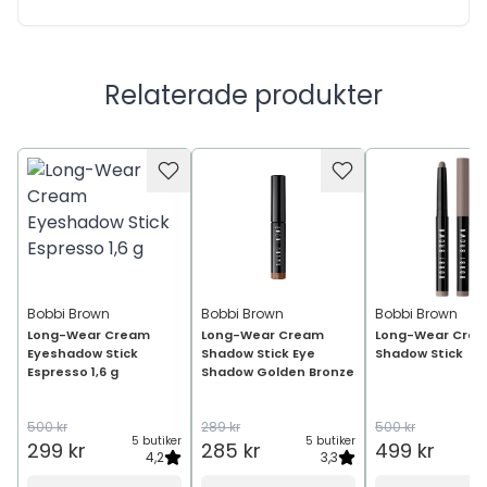
Relaterade produkter
Bobbi Brown
Bobbi Brown
Bobbi Brown
Long-Wear Cream
Long-Wear Cream
Long-Wear Cre
Eyeshadow Stick
Shadow Stick Eye
Shadow Stick
Espresso 1,6 g
Shadow Golden Bronze
500 kr
289 kr
500 kr
5 butiker
5 butiker
6
299 kr
285 kr
499 kr
4,2
3,3