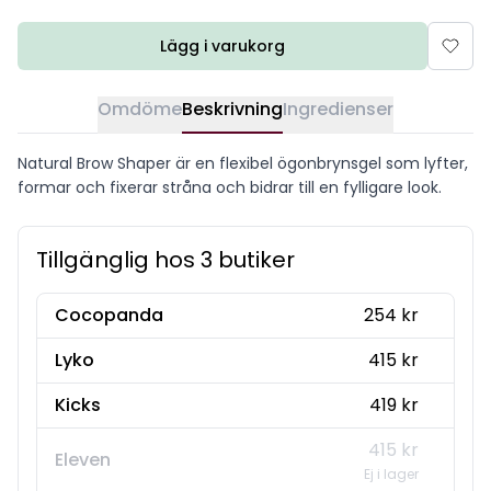
Lägg i varukorg
Omdöme
Beskrivning
Ingredienser
Natural Brow Shaper är en flexibel ögonbrynsgel som lyfter,
formar och fixerar stråna och bidrar till en fylligare look.
Tillgänglig hos 3 butiker
Cocopanda
254 kr
Lyko
415 kr
Kicks
419 kr
415 kr
Eleven
Ej i lager