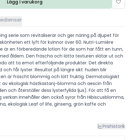
Lägg i varukorg
redienser
ing serie som revitaliserar och ger näring på djupet för
 skönheten ett lyft för kvinnor över 60. Nutri-Lumière
är en förberedande lotion för de som har fått en tunn,
ed åldern. Den fräscha och lätta texturen slätar ut och
do att ta emot efterföljande produkter. Det direkta
d och får lyster. Resultat på längre sikt: huden blir
ften är fräscht blommig och lätt fruktig. Dermatologiskt
akt av ekologisk hästkastanj-blomma och aescin från
en och återställer dess lysterfyllda ljus). För att få en
g verkan innehåller den också syror från Hibiscusblomma,
a, ekologisk Leaf of life, ginseng, grön kaffe och
Prishistorik