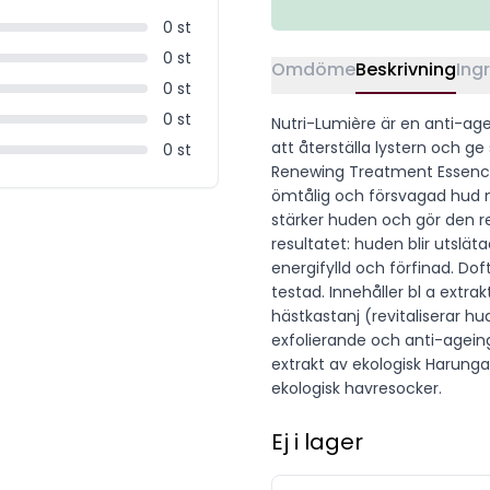
0
st
0
st
Omdöme
Beskrivning
Ing
0
st
0
st
Nutri-Lumière är en anti-age
att återställa lystern och ge
0
st
Renewing Treatment Essence 
ömtålig och försvagad hud m
stärker huden och gör den re
resultatet: huden blir utsläta
energifylld och förfinad. Do
testad. Innehåller bl a extr
hästkastanj (revitaliserar hud
exfolierande och anti-agein
extrakt av ekologisk Harungan
ekologisk havresocker.
Ej i lager