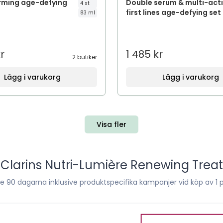
firming age-defying
Double serum & multi-act
4 st
first lines age-defying set
83 ml
r
1 485 kr
2 butiker
Lägg i varukorg
Lägg i varukorg
Visa fler
r
Clarins Nutri-Lumière Renewing Tre
te
90
dagarna inklusive produktspecifika kampanjer vid köp av 1 