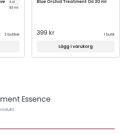
ive
Blue Orchid Treatment Oil 30 ml
4 st
83 ml
399 kr
2 butiker
1 butik
Lägg i varukorg
atment Essence
produkt