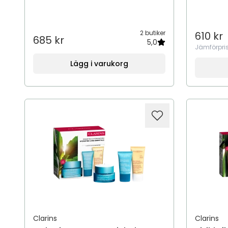
2 butiker
610 kr
685 kr
5,0
Jämförpri
Lägg i varukorg
Clarins
Clarins