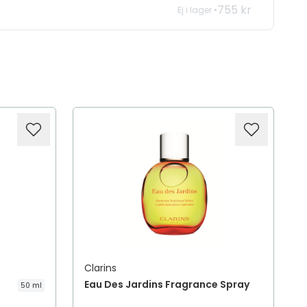
755 kr
Ej i lager •
Clarins
Eau Des Jardins Fragrance Spray
50 ml