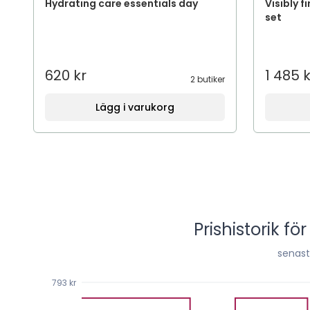
Hydrating care essentials day
Visibly 
set
620 kr
1 485 k
2 butiker
Lägg i varukorg
Prishistorik fö
senas
793 kr