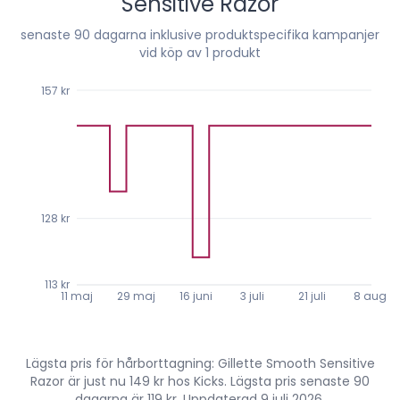
Sensitive Razor
senaste
90
dagarna inklusive produktspecifika kampanjer
vid köp av 1 produkt
157 kr
128 kr
113 kr
11 maj
29 maj
16 juni
3 juli
21 juli
8 aug.
Lägsta pris för hårborttagning: Gillette Smooth Sensitive
Razor är just nu 149 kr hos Kicks. Lägsta pris senaste 90
dagarna är 119 kr. Uppdaterad 9 juli 2026.