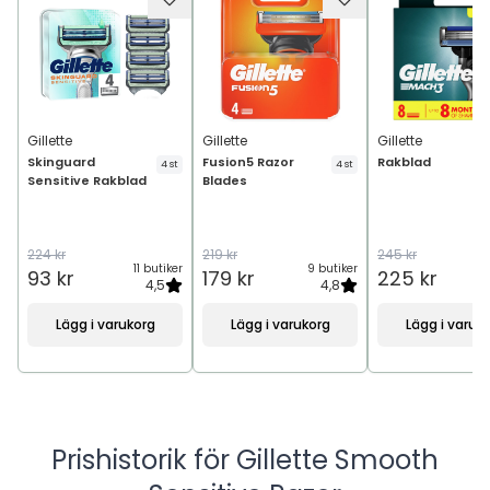
Gillette
Gillette
Gillette
Skinguard
Fusion5 Razor
Rakblad
4 st
4 st
Sensitive Rakblad
Blades
224 kr
219 kr
245 kr
11 butiker
9 butiker
7
93 kr
179 kr
225 kr
4,5
4,8
Lägg i varukorg
Lägg i varukorg
Lägg i varuk
Prishistorik för
Gillette Smooth