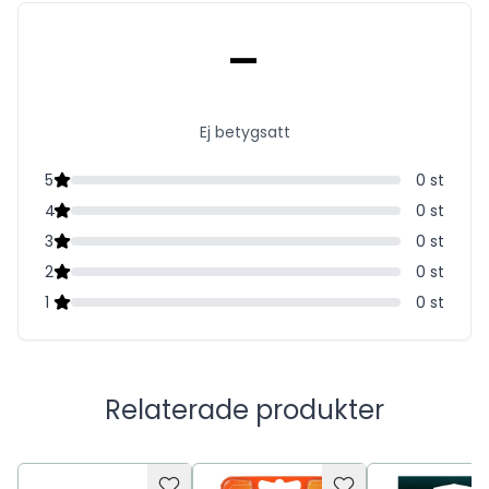
Samtliga Venus-rakblad passar alla Venus-handtag
-
(Förutom Simply Venus och Venus Pubic Hair and Skin).
Ej betygsatt
5
0
st
4
0
st
3
0
st
2
0
st
1
0
st
Relaterade produkter