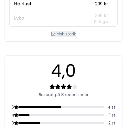
Hairlust
299 kr
utan att det tyngs ned samtidigt som ingredienserna
skyddar och hjälper ditt hår att stå emot friss, torrhet och
299 kr
tovor.
Lyko
Ej i lager
Vårt leave-in balsam för lockigt hår är dessutom fritt från
Prishistorik
silikoner, sulfater, mineraloljor och alkoholer som torkar ut
håret. Och det är just därför som balsamet är godkänt av
Curly Girl-metoden och lämpar sig för alla typer av lockar
oavsett om du har krulligt, lockigt eller vågigt hår.
4,0
Curl Crush™ Leave-in Conditioner för lockigt hår består av
99.3% naturliga ingredienser, såsom glycerin, aloe vera,
glukos, och Aquaxyl™ som är ett sockerderivat som ger ditt
hår långvarigt skydd och återfuktning på djupet samtidigt
som formulan är lätt och därför inte tynger ned håret.
Baserat på 8 recensioner
Denna närande leave-in balsampray för lockigt hår
absorberas snabbt och tillför fukt och näring utan att
5
4
st
lämna en tung hinna av fet. Istället bildar den en
4
1
st
skyddande barriär runt varje hårstrå som låser in fukt och
motverkar friss så att dina lockar håller sig mjuka,
3
2
st