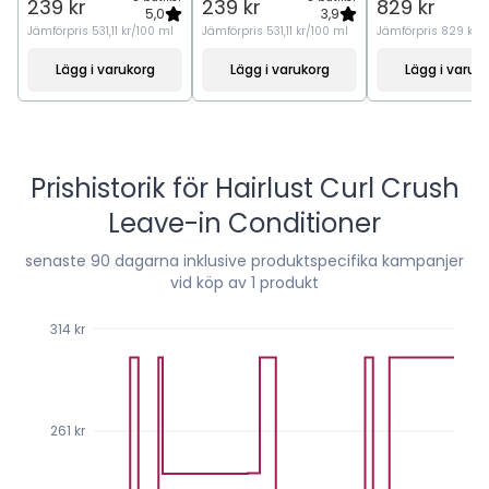
239 kr
239 kr
829 kr
5,0
3,9
Jämförpris
531,11 kr/100 ml
Jämförpris
531,11 kr/100 ml
Jämförpris
829 kr/
Lägg i varukorg
Lägg i varukorg
Lägg i varuk
Prishistorik för
Hairlust Curl Crush
Leave-in Conditioner
senaste
90
dagarna inklusive produktspecifika kampanjer
vid köp av 1 produkt
314 kr
261 kr