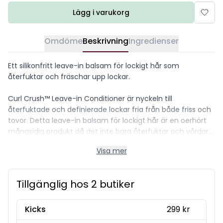
Lägg i varukorg
Omdöme
Beskrivning
Ingredienser
Ett silikonfritt leave-in balsam för lockigt hår som
återfuktar och fräschar upp lockar.
Curl Crush™ Leave-in Conditioner är nyckeln till
återfuktade och definierade lockar fria från både friss och
tovor. Detta leave-in balsam för lockigt hår är en oerhört
mångsidig produkt då det inte bara återfuktar och vårdar
ditt hår, utan dessutom stärker och livar upp ostyriga
Visa mer
lockar så att du lätt bara kan styla ditt hår precis som du
vill.
Tillgänglig hos 2 butiker
Balsamet består av en rad olika naturligt framställda
fuktighetsbevarande ämnen och ekologiska extrakt,
däribland; ingefära, aloe vera, acai, bambu och
Kicks
299 kr
granatäpple som tillsammans återfuktar håret på djupet