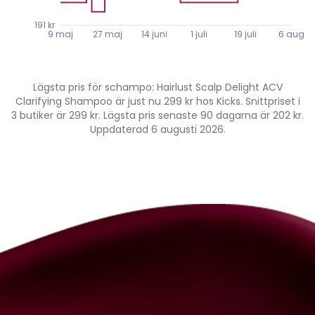
191 kr
9 maj
27 maj
14 juni
1 juli
19 juli
6 aug.
Lägsta pris för schampo: Hairlust Scalp Delight ACV
Clarifying Shampoo är just nu 299 kr hos Kicks. Snittpriset i
3 butiker är 299 kr. Lägsta pris senaste 90 dagarna är 202 kr.
Uppdaterad 6 augusti 2026.