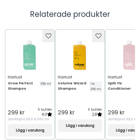
havrekärnextrakt, naturligt utvunnen glycerin och den
näringsrika Aquaxyl™. Det lugnar och återfuktar både
Relaterade produkter
hårbotten och håret, vilket främjar ett friskare hår från rot
till topp. Slutligen arbetar ekologisk rosmarinolja,
antioxidantrika ekologiska grapefruktextrakt och
hydrolyserat vegetabiliskt protein tillsammans för att
skydda ditt hår och ge din hårbotten ny energi för att
främja starkare hårstrån.
Hairlust
Hairlust
Hairlust
Grow Perfect
Volume Wizard
Split Fix
250 ml
1 st
Shampoo
Shampoo
Conditioner
250 ml
5 butiker
5 butiker
5
299 kr
299 kr
299 kr
4,0
2,8
Jämförpris
119,6 kr/100 ml
Jämförpris
119,6 kr/
Lägg i varukorg
Lägg i varukorg
Lägg i varuk