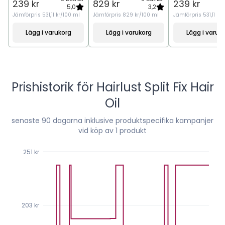
239 kr
829 kr
239 kr
5,0
3,2
Jämförpris
531,11 kr/100 ml
Jämförpris
829 kr/100 ml
Jämförpris
531,11 kr
Lägg i varukorg
Lägg i varukorg
Lägg i varuk
Prishistorik för
Hairlust Split Fix Hair
Oil
senaste
90
dagarna inklusive produktspecifika kampanjer
vid köp av 1 produkt
251 kr
203 kr