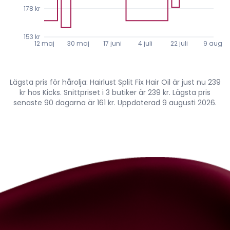
178 kr
153 kr
12 maj
30 maj
17 juni
4 juli
22 juli
9 aug.
Lägsta pris för hårolja: Hairlust Split Fix Hair Oil är just nu 239
kr hos Kicks. Snittpriset i 3 butiker är 239 kr. Lägsta pris
senaste 90 dagarna är 161 kr. Uppdaterad 9 augusti 2026.