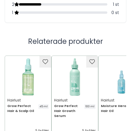
2
1
st
1
0
st
Relaterade produkter
Hairlust
Hairlust
Hairlust
Grow Perfect
Grow Perfect
Moisture Hero
45 ml
100 ml
Hair & Scalp Oil
Hair Growth
Hair Oil
Serum
5 butiker
5 butiker
5