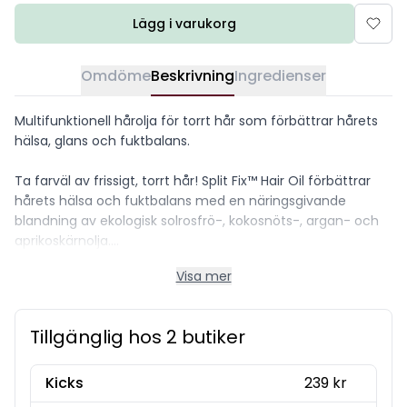
Lägg i varukorg
Omdöme
Beskrivning
Ingredienser
Multifunktionell hårolja för torrt hår som förbättrar hårets
hälsa, glans och fuktbalans.
Ta farväl av frissigt, torrt hår! Split Fix™ Hair Oil förbättrar
hårets hälsa och fuktbalans med en näringsgivande
blandning av ekologisk solrosfrö-, kokosnöts-, argan- och
aprikoskärnolja.
Visa mer
Håroljan tränger effektivt in i håret, förbättrar dess styrka
och fuktbalans, och lämnar håret glänsande, silkeslent och
skyddat.
Tillgänglig hos 2 butiker
Dessutom ger denna hårolja för torrt hår ett UV- och
värmeskydd för att förhindra friss, kluvna toppar eller
Kicks
239 kr
brutna hårstrån.