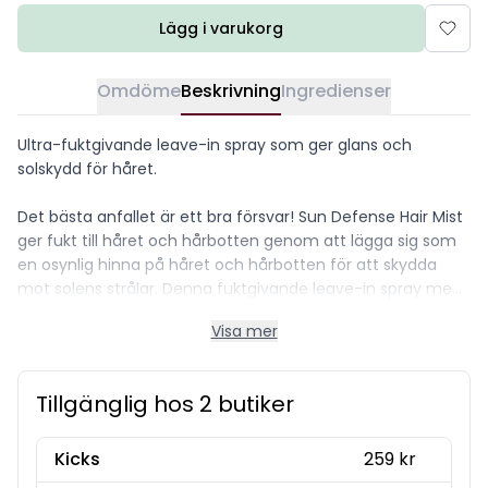
Lägg i varukorg
Omdöme
Beskrivning
Ingredienser
Ultra-fuktgivande leave-in spray som ger glans och
solskydd för håret.
Det bästa anfallet är ett bra försvar! Sun Defense Hair Mist
ger fukt till håret och hårbotten genom att lägga sig som
en osynlig hinna på håret och hårbotten för att skydda
mot solens strålar. Denna fuktgivande leave-in spray med
uv skydd för håret är ideal för torrt, skadat, frissigt, lockigt
Visa mer
eller andra utsatta hårtyper, då den ger en fuktboost och
solskydd till hår och hårbotten.
Tillgänglig hos 2 butiker
Hemligheten ligger i Phytessence™ French Oak Extract, en
ingrediens rik på antioxidanter som agerar som ett
naturligt UV-filter plus andra växtbaserade, fuktgivande
Kicks
259 kr
ingredienser.