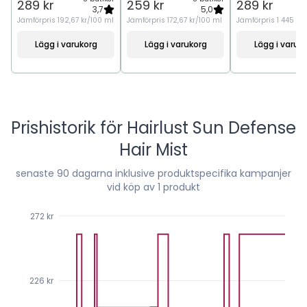
289 kr
259 kr
289 kr
3,7
5,0
Jämförpris
192,67 kr/100 ml
Jämförpris
172,67 kr/100 ml
Jämförpris
1 445 kr
Lägg i varukorg
Lägg i varukorg
Lägg i varuk
Prishistorik för
Hairlust Sun Defense
Hair Mist
senaste
90
dagarna inklusive produktspecifika kampanjer
vid köp av 1 produkt
272 kr
226 kr