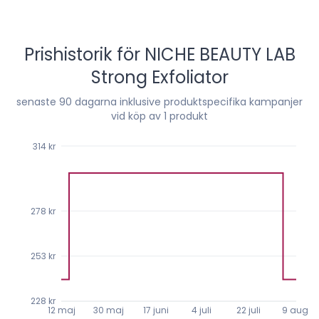
Prishistorik för
NICHE BEAUTY LAB
Strong Exfoliator
senaste
90
dagarna inklusive produktspecifika kampanjer
vid köp av 1 produkt
314 kr
278 kr
253 kr
228 kr
12 maj
30 maj
17 juni
4 juli
22 juli
9 aug.