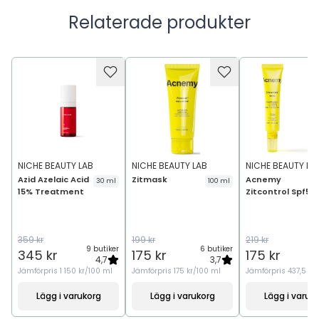
Relaterade produkter
NICHE BEAUTY LAB
NICHE BEAUTY LAB
NICHE BEAUTY LA
Azid Azelaic Acid
Zitmask
Acnemy
30 ml
100 ml
15% Treatment
Zitcontrol Spf50
359 kr
199 kr
219 kr
9 butiker
6 butiker
4
345 kr
175 kr
175 kr
4,7
3,7
Jämförpris
1 150 kr/100 ml
Jämförpris
175 kr/100 ml
Jämförpris
437,5 kr
Lägg i varukorg
Lägg i varukorg
Lägg i varuk