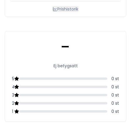
Prishistorik
-
Ej betygsatt
5
0
st
4
0
st
3
0
st
2
0
st
1
0
st