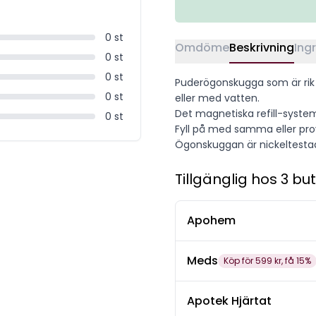
0
st
Omdöme
Beskrivning
Ing
0
st
0
st
Puderögonskugga som är rik
0
st
eller med vatten.
Det magnetiska refill-system
0
st
Fyll på med samma eller prov
Ögonskuggan är nickeltestad
Tillgänglig hos 3 but
Apohem
Meds
Köp för 599 kr, få 15%
Apotek Hjärtat