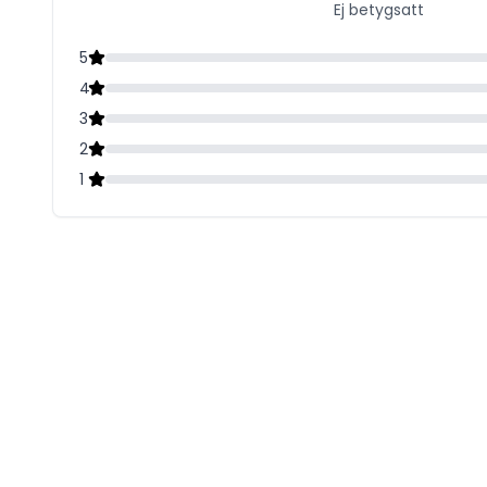
Ej betygsatt
5
4
3
2
1