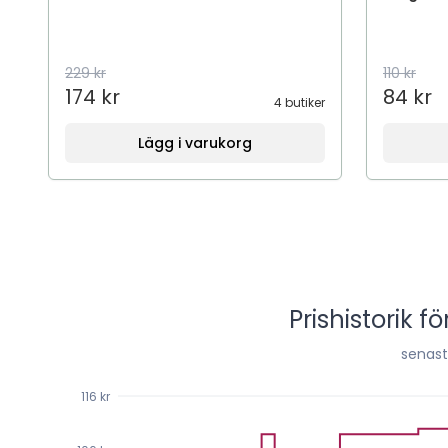
229 kr
110 kr
174 kr
84 kr
4 butiker
Lägg i varukorg
Prishistorik fö
senas
116 kr