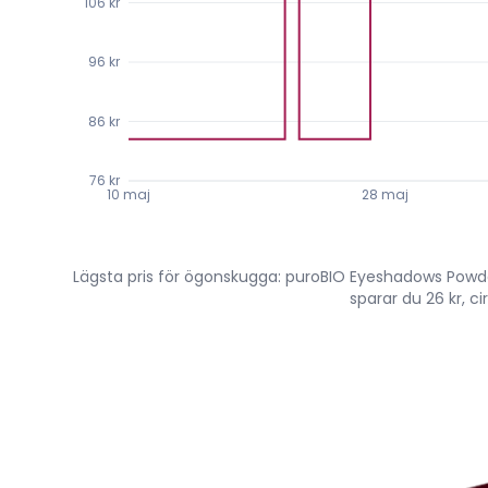
106 kr
96 kr
86 kr
76 kr
10 maj
28 maj
Lägsta pris för ögonskugga: puroBIO Eyeshadows Powder 
sparar du 26 kr, c