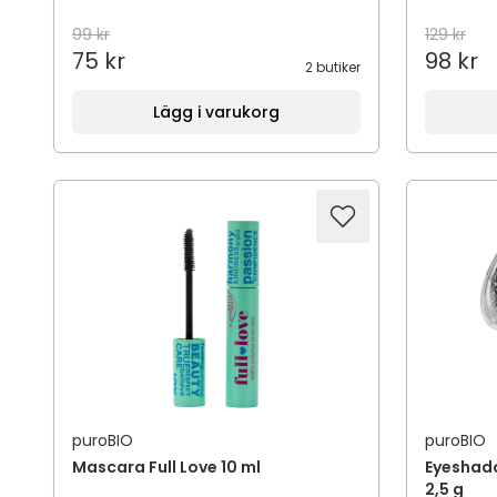
99 kr
129 kr
75 kr
98 kr
2 butiker
Lägg i varukorg
puroBIO
puroBIO
Mascara Full Love 10 ml
Eyeshad
2,5 g