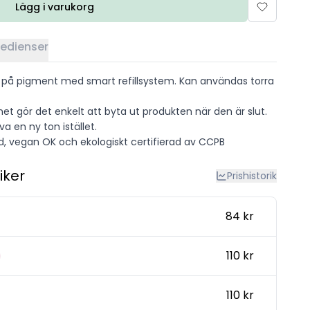
Lägg i varukorg
redienser
 på pigment med smart refillsystem. Kan användas torra
et gör det enkelt att byta ut produkten när den är slut.
a en ny ton istället.
, vegan OK och ekologiskt certifierad av CCPB
iker
Prishistorik
84 kr
110 kr
110 kr