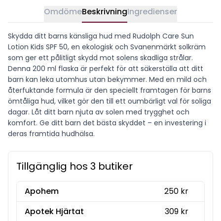
Omdöme
Beskrivning
Ingredienser
Skydda ditt barns känsliga hud med Rudolph Care Sun
Lotion Kids SPF 50, en ekologisk och Svanenmärkt solkräm
som ger ett pålitligt skydd mot solens skadliga strålar.
Denna 200 ml flaska är perfekt för att säkerställa att ditt
barn kan leka utomhus utan bekymmer. Med en mild och
återfuktande formula är den speciellt framtagen för barns
ömtåliga hud, vilket gör den till ett oumbärligt val för soliga
dagar. Låt ditt barn njuta av solen med trygghet och
komfort. Ge ditt barn det bästa skyddet – en investering i
deras framtida hudhälsa.
Tillgänglig hos 3 butiker
Apohem
250 kr
Apotek Hjärtat
309 kr