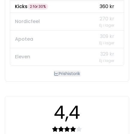
Kicks
360 kr
2 för 30%
270 kr
Nordicfeel
Ej i lager
309 kr
Apotea
Ej i lager
329 kr
Eleven
Ej i lager
Prishistorik
4,4