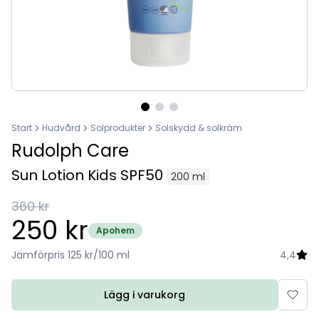
Start
Hudvård
Solprodukter
Solskydd & solkräm
Rudolph Care
Sun Lotion Kids SPF50
200 ml
360 kr
250 kr
Apohem
Jämförpris 125 kr/100 ml
4,4
Lägg i varukorg