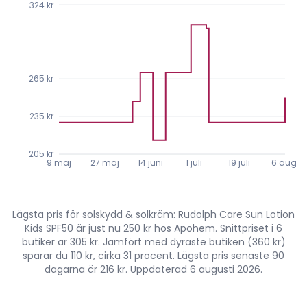
324 kr
265 kr
235 kr
205 kr
9 maj
27 maj
14 juni
1 juli
19 juli
6 aug.
Lägsta pris för solskydd & solkräm: Rudolph Care Sun Lotion
Kids SPF50 är just nu 250 kr hos Apohem. Snittpriset i 6
butiker är 305 kr. Jämfört med dyraste butiken (360 kr)
sparar du 110 kr, cirka 31 procent. Lägsta pris senaste 90
dagarna är 216 kr. Uppdaterad 6 augusti 2026.