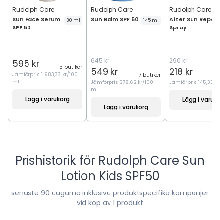
Rudolph Care
Rudolph Care
Rudolph Care
Sun Face Serum
Sun Balm SPF 50
After Sun Repair
30 ml
145 ml
SPF 50
Spray
645 kr
290 kr
595 kr
5 butiker
5
549 kr
218 kr
Jämförpris
1 983,33 kr/100
7 butiker
ml
Jämförpris
378,62 kr/100
Jämförpris
145,33 k
ml
Lägg i varukorg
Lägg i varuk
Lägg i varukorg
Prishistorik för
Rudolph Care Sun
Lotion Kids SPF50
senaste
90
dagarna inklusive produktspecifika kampanjer
vid köp av 1 produkt