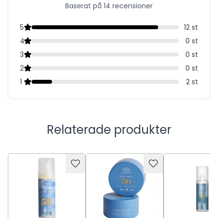
Baserat på 14 recensioner
5
12
st
4
0
st
3
0
st
2
0
st
1
2
st
Relaterade produkter