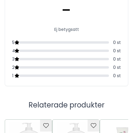
-
Ej betygsatt
5
0
st
4
0
st
3
0
st
2
0
st
1
0
st
Relaterade produkter