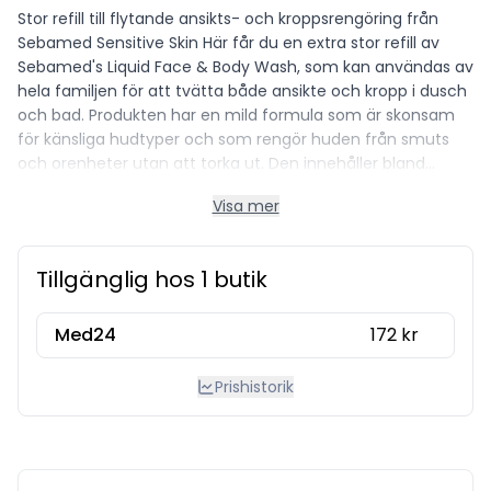
Stor refill till flytande ansikts- och kroppsrengöring från
Sebamed Sensitive Skin Här får du en extra stor refill av
Sebamed's Liquid Face & Body Wash, som kan användas av
hela familjen för att tvätta både ansikte och kropp i dusch
och bad. Produkten har en mild formula som är skonsam
för känsliga hudtyper och som rengör huden från smuts
och orenheter utan att torka ut. Den innehåller bland
annat pentavitin, vitaminer och allantoin, som förebygger
Visa mer
fuktförlust och upprätthåller en smidig hud. Dessutom
tillsätts det fuktgivande panthenol, vilket också bidrar till
att återuppbygga huden. Resultatet är en ren kropp och
Tillgänglig hos 1 butik
mjuk hud som hålls sund. Egenskaper: • Lämplig för känslig
hud hos barn och vuxna • Rengör ansikte och kropp
skonsamt men effektivt • Miljövänlig påse för refill •
Med24
172 kr
Dermatologiskt och kliniskt testad • Utan tvål eller
parabener - mild parfym Användning: Skruva av påsens
Prishistorik
lock och häll kroppstvålen i din Liquid Face & Body Wash
300 ml behållare. Det täta locket säkerställer säker
förvaring så att ingen produkt går till spillo. Innehåll: 1000
ml