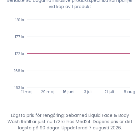
senaste
90
dagarna inklusive produktspecifika kampanjer
vid köp av 1 produkt
181 kr
177 kr
172 kr
168 kr
163 kr
11 maj
29 maj
16 juni
3 juli
21 juli
8 aug.
Lägsta pris för rengöring: Sebamed Liquid Face & Body
Wash Refill är just nu 172 kr hos Med24. Dagens pris är det
lägsta på 90 dagar. Uppdaterad 7 augusti 2026.