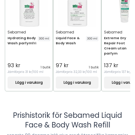
Sebamed
Sebamed
Sebamed
Hydrating Body
Liquid Face &
Extreme Dry
300 ml
300 ml
Wash parfymfri
Body Wash
Repair Foot
Cream utan
parfym
93 kr
97 kr
137 kr
1 butik
1 butik
Jämförpris
31 kr/100 ml
Jämförpris
32,33 kr/100 ml
Jämförpris
137 kr/1
Lägg i varukorg
Lägg i varukorg
Lägg i varuk
Prishistorik för
Sebamed Liquid
Face & Body Wash Refill