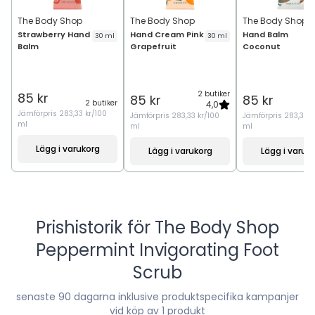
The Body Shop
The Body Shop
The Body Shop
Strawberry Hand
Hand Cream Pink
Hand Balm
30 ml
30 ml
Balm
Grapefruit
Coconut
2 butiker
2
85 kr
85 kr
85 kr
2 butiker
4,0
Jämförpris
283,33 kr/100
Jämförpris
283,33 kr/100
Jämförpris
283,33 k
ml
ml
ml
Lägg i varukorg
Lägg i varukorg
Lägg i varuk
Prishistorik för
The Body Shop
Peppermint Invigorating Foot
Scrub
senaste
90
dagarna inklusive produktspecifika kampanjer
vid köp av 1 produkt