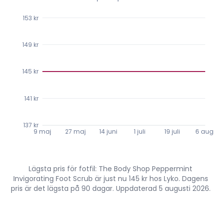
153 kr
149 kr
145 kr
141 kr
137 kr
9 maj
27 maj
14 juni
1 juli
19 juli
6 aug.
Lägsta pris för fotfil: The Body Shop Peppermint
Invigorating Foot Scrub är just nu 145 kr hos Lyko. Dagens
pris är det lägsta på 90 dagar. Uppdaterad 5 augusti 2026.