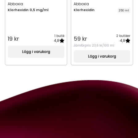
Abboxia
Abboxia
Klorhexidin 0,5 mg/ml
Klorhexidin
250 ml
1 butik
2 butiker
19 kr
59 kr
4,8
4,8
Jämförpris
23,6 kr/100 ml
Lägg i varukorg
Lägg i varukorg