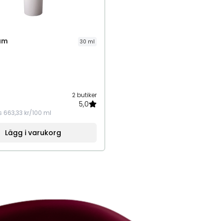
äm
30 ml
2 butiker
5,0
s
663,33 kr/100 ml
Lägg i varukorg