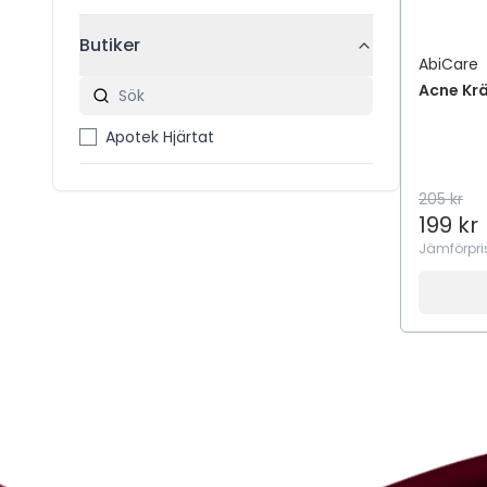
Butiker
AbiCare
Acne Kr
Apotek Hjärtat
205 kr
199 kr
Jämförpri