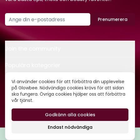
Prenumerera
Join the community
Populära kategorier
Kontakt
Vi använder cookies för att förbättra din upplevelse
på Glowbee. Nödvändiga cookies krävs för att sidan
ska fungera. Övriga cookies hjälper oss att förbättra
Om oss
vår tjänst.
Godkänn alla cookies
©
2026
Glowbee AB • Org.nr: 559540-5837
Endast nödvändiga
Filtrera
Popularitet