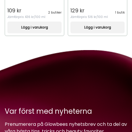
109 kr
129 kr
2 butiker
1 butik
Jämförpris
436 kr/100 ml
Jämförpris
516 kr/100 ml
Lägg i varukorg
Lägg i varukorg
Var först med nyheterna
Prenumerera på Glowbees nyhetsbrev och ta del av
våra bästa tips, tricks och beauty favoriter.