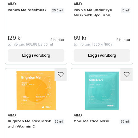
AIMX
AIMX
Renew Me facemask
Revive Me under Eye
25.5 ml
5 ml
Mask with Hyaluron
129 kr
69 kr
2 butiker
2 butiker
Jämförpris
505,88 kr/100 ml
Jämförpris
1 380 kr/100 ml
Lägg i varukorg
Lägg i varukorg
AIMX
AIMX
Brighten Me Face Mask
Cool Me Face Mask
25 ml
25 ml
with Vitamin C