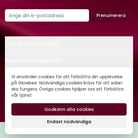
Prenumerera
Join the community
Populära kategorier
Kontakt
Vi använder cookies för att förbättra din upplevelse
på Glowbee. Nödvändiga cookies krävs för att sidan
ska fungera. Övriga cookies hjälper oss att förbättra
Om oss
vår tjänst.
Godkänn alla cookies
©
2026
Glowbee AB • Org.nr: 559540-5837
Endast nödvändiga
Filtrera
Popularitet