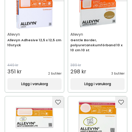
Allevyn
Allevyn
Allevyn Adhesive 12,5 x 12,5 cm
Gentle Border,
10styck
polyuretanskumförband 10 x
10 cm 10 st
449 kr
389 kr
351 kr
298 kr
2 butiker
3 butiker
Lägg i varukorg
Lägg i varukorg