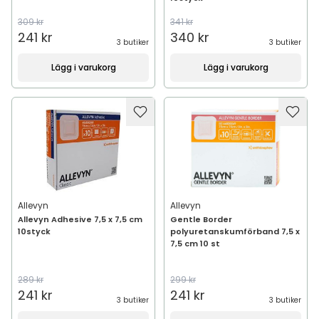
309 kr
341 kr
241 kr
340 kr
3 butiker
3 butiker
Lägg i varukorg
Lägg i varukorg
Allevyn
Allevyn
Allevyn Adhesive 7,5 x 7,5 cm
Gentle Border
10styck
polyuretanskumförband 7,5 x
7,5 cm 10 st
289 kr
299 kr
241 kr
241 kr
3 butiker
3 butiker