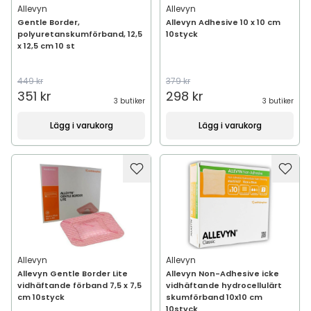
Allevyn
Allevyn
Gentle Border,
Allevyn Adhesive 10 x 10 cm
polyuretanskumförband, 12,5
10styck
x 12,5 cm 10 st
449 kr
379 kr
351 kr
298 kr
3 butiker
3 butiker
Lägg i varukorg
Lägg i varukorg
Allevyn
Allevyn
Allevyn Gentle Border Lite
Allevyn Non-Adhesive icke
vidhäftande förband 7,5 x 7,5
vidhäftande hydrocellulärt
cm 10styck
skumförband 10x10 cm
10styck