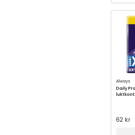
Always
Daily Pr
luktkontr
62 kr