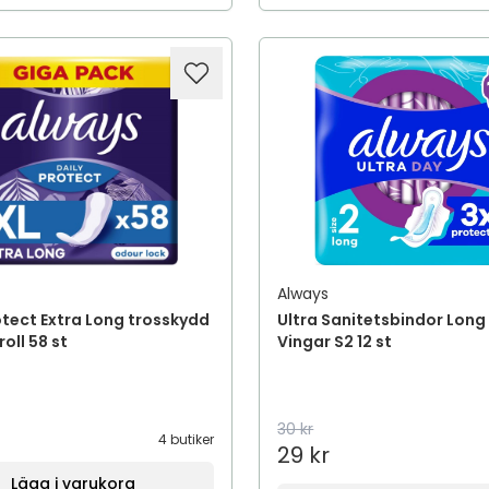
Always
otect Extra Long trosskydd
Ultra Sanitetsbindor Lon
oll 58 st
Vingar S2 12 st
30 kr
4 butiker
29 kr
Lägg i varukorg