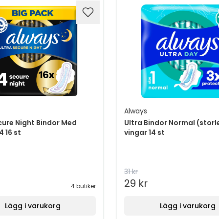
Always
cure Night Bindor Med
Ultra Bindor Normal (storl
4 16 st
vingar 14 st
31 kr
29 kr
4 butiker
Lägg i varukorg
Lägg i varukorg