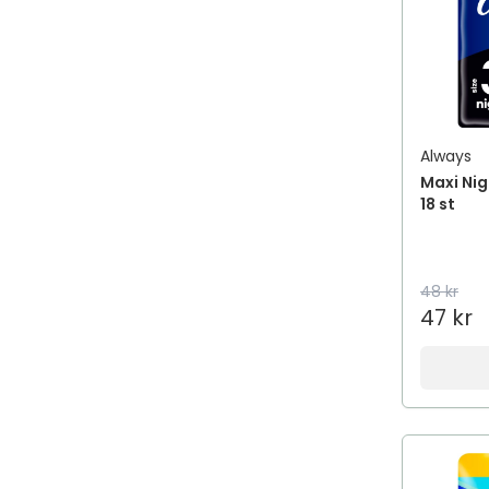
Always
Maxi Nig
18 st
48 kr
47 kr