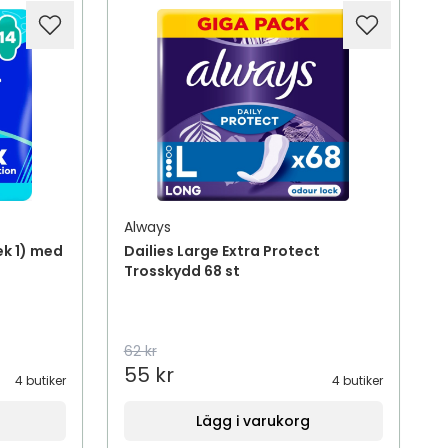
Always
ek 1) med
Dailies Large Extra Protect
Trosskydd 68 st
62 kr
55 kr
4 butiker
4 butiker
Lägg i varukorg