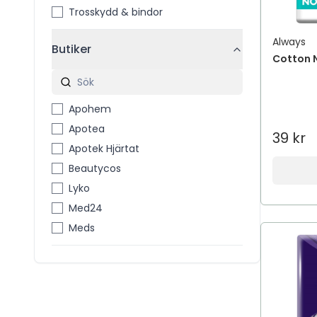
Trosskydd & bindor
Always
Butiker
Cotton N
Apohem
Apotea
39 kr
Apotek Hjärtat
Beautycos
Lyko
Med24
Meds