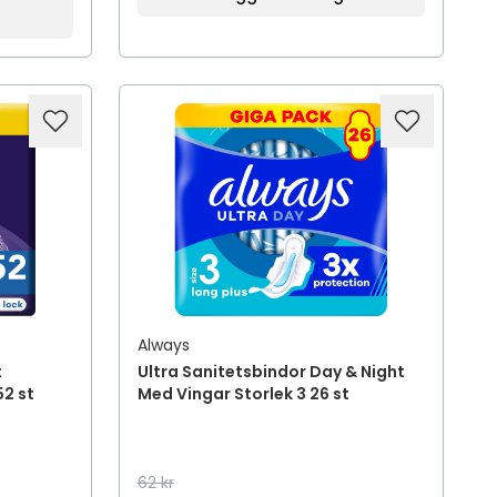
Always
t
Ultra Sanitetsbindor Day & Night
52 st
Med Vingar Storlek 3 26 st
62 kr