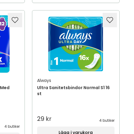
Always
g Med
Ultra Sanitetsbindor Normal S1 16
st
29 kr
4 butiker
4 butiker
Lägg i varukorg