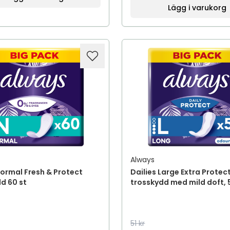
Lägg i varukorg
Always
Normal Fresh & Protect
Dailies Large Extra Protec
d 60 st
trosskydd med mild doft, 
51 kr