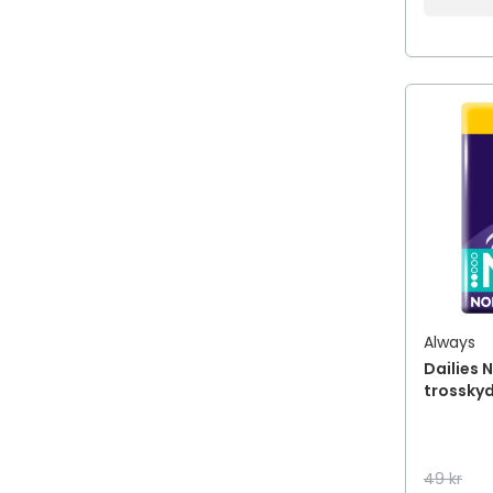
Always
Dailies 
trosskyd
49 kr