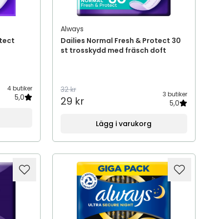
Always
otect
Dailies Normal Fresh & Protect 30
st trosskydd med fräsch doft
4 butiker
32 kr
3 butiker
5,0
29 kr
5,0
Lägg i varukorg