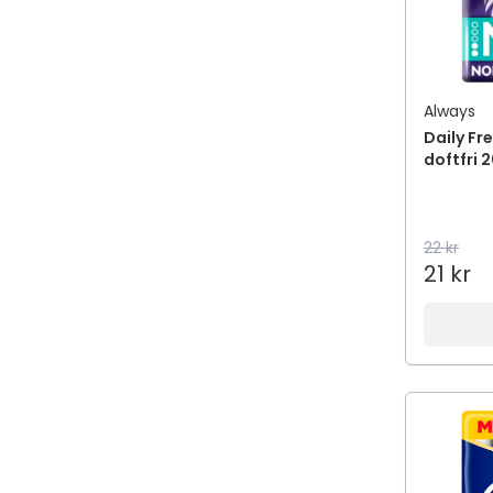
Always
Daily Fr
doftfri 2
22 kr
21 kr