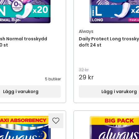
Always
esh Normal trosskydd
Daily Protect Long tross
0 st
doft 24 st
32 kr
29 kr
5 butiker
Lägg i varukorg
Lägg i varukorg