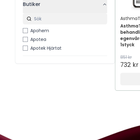
Butiker
AsthmaT
AsthmaT
Apohem
behandl
egenvår
Apotea
1styck
Apotek Hjärtat
851 kr
732 kr