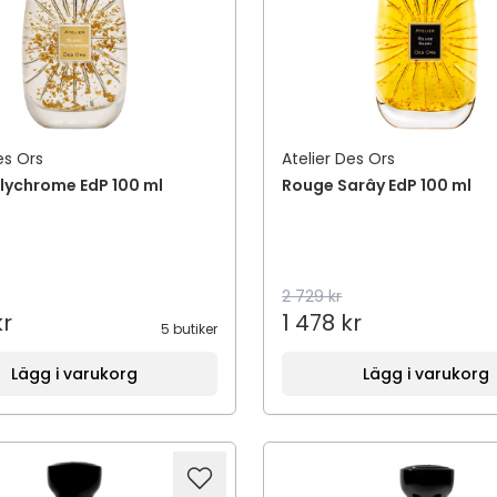
es Ors
Atelier Des Ors
lychrome EdP 100 ml
Rouge Sarây EdP 100 ml
2 729 kr
kr
1 478 kr
5 butiker
Lägg i varukorg
Lägg i varukorg