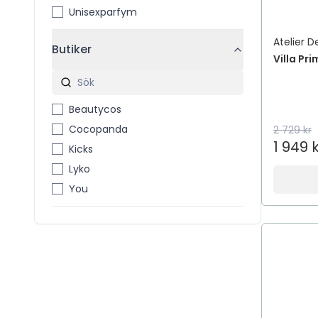
Unisexparfym
Atelier D
Butiker
Villa Pr
Beautycos
Cocopanda
2 729 kr
1 949 
Kicks
Lyko
You