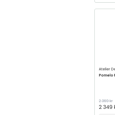
Atelier D
Pomelo R
2 369 kr
2 349 