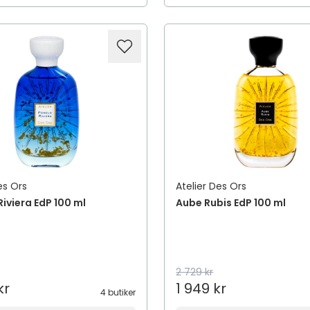
es Ors
Atelier Des Ors
iviera EdP 100 ml
Aube Rubis EdP 100 ml
2 729 kr
kr
1 949 kr
4 butiker