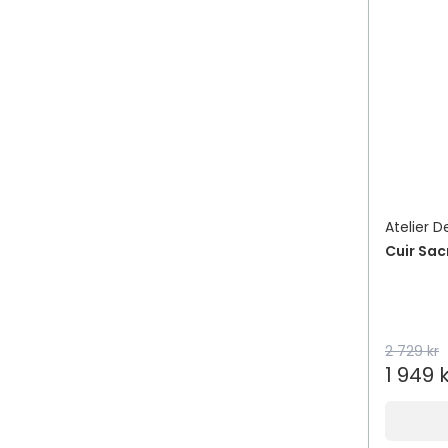
Atelier D
Cuir Sac
2 729 kr
1 949 