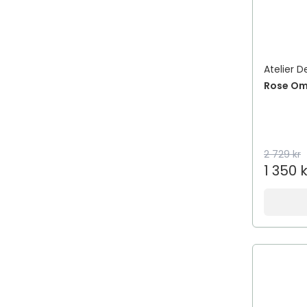
Atelier D
Rose Om
2 729 kr
1 350 k