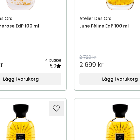
es Ors
Atelier Des Ors
imerose EdP 100 ml
Lune Féline EdP 100 ml
2 729 kr
4 butiker
kr
2 699 kr
5,0
Lägg i varukorg
Lägg i varukorg