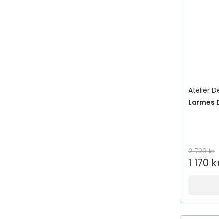
Atelier D
Larmes D
2 729 kr
1 170 k