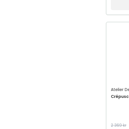
Atelier D
Crépusc
2 369 kr