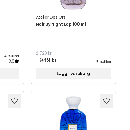
Atelier Des Ors
Noir By Night Edp 100 ml
2 729 kr
4 butiker
1 949 kr
3,0
5 butiker
Lägg i varukorg