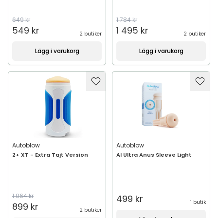
649 kr
1 784 kr
549 kr
1 495 kr
2 butiker
2 butiker
Lägg i varukorg
Lägg i varukorg
Autoblow
Autoblow
2+ XT - Extra Tajt Version
AI Ultra Anus Sleeve Light
1 064 kr
499 kr
1 butik
899 kr
2 butiker