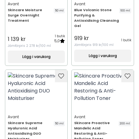
Avant
Avant
Skincare Moisture
Blue Volcanic Stone
50 ml
100 ml
Surge Overnight
Purifying &
Treatment
Antioxidising Cleansing
Gel
1 butik
919 kr
1 139 kr
1 butik
5,0
Jämförpris
919 kr/100 ml
Jämförpris
2 278 kr/100 ml
Lägg i varukorg
Lägg i varukorg
Avant
Avant
Skincare Supreme
Skincare Proactive
50 ml
200 ml
Hyaluronic Acid
Mandelic Acid
Antioxidising DUO
Restoring & Anti-
Moisturiser
Pollution Toner