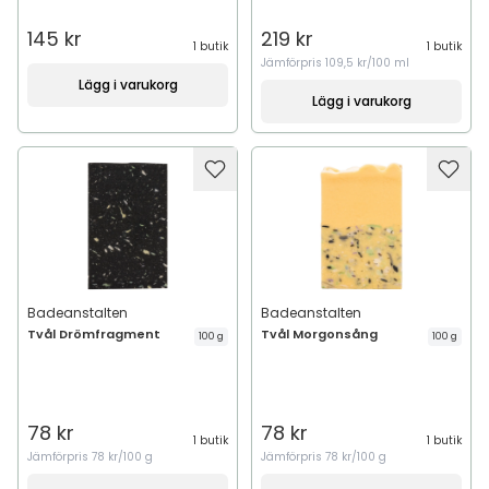
145 kr
219 kr
1 butik
1 butik
Jämförpris
109,5 kr/100 ml
Lägg i varukorg
Lägg i varukorg
Badeanstalten
Badeanstalten
Tvål Drömfragment
Tvål Morgonsång
100 g
100 g
78 kr
78 kr
1 butik
1 butik
Jämförpris
78 kr/100 g
Jämförpris
78 kr/100 g