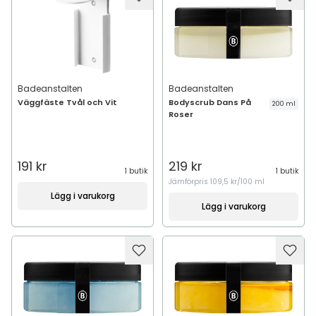
Badeanstalten
Badeanstalten
Väggfäste Tvål och Vit
Bodyscrub Dans På
200 ml
Roser
191 kr
219 kr
1 butik
1 butik
Jämförpris
109,5 kr/100 ml
Lägg i varukorg
Lägg i varukorg