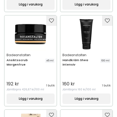
Lägg i varukorg
Lägg i varukorg
Badeanstalten
Badeanstalten
Ansiktsscrub
Handkräm Shea
45 ml
100 ml
Morgenfrue
intensiv
192 kr
160 kr
1 butik
1 butik
Jämförpris
426,67 kr/100 ml
Jämförpris
160 kr/100 ml
Lägg i varukorg
Lägg i varukorg