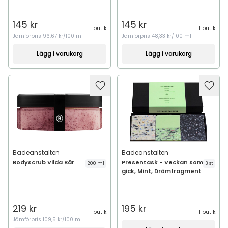
145 kr
145 kr
1 butik
1 butik
Jämförpris
96,67 kr/100 ml
Jämförpris
48,33 kr/100 ml
Lägg i varukorg
Lägg i varukorg
Badeanstalten
Badeanstalten
Bodyscrub Vilda Bär
Presentask - Veckan som
200 ml
3 st
gick, Mint, Drömfragment
219 kr
195 kr
1 butik
1 butik
Jämförpris
109,5 kr/100 ml