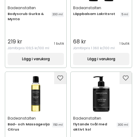
Badeanstalten
Badeanstalten
Bodyscrub Gurka &
Läppbalsam Lakritsrot
200 ml
5 ml
Mynta
219 kr
68 kr
1 butik
1 butik
Jämförpris
109,5 kr/100 ml
Jämförpris
1 360 kr/100 ml
Lägg i varukorg
Lägg i varukorg
Badeanstalten
Badeanstalten
Bad- och Massageolja
flytande tvål med
150 ml
300 ml
Citrus
aktivt kol