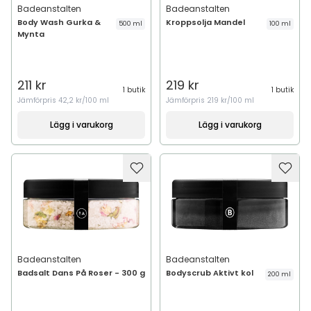
Badeanstalten
Badeanstalten
Body Wash Gurka &
Kroppsolja Mandel
500 ml
100 ml
Mynta
211 kr
219 kr
1 butik
1 butik
Jämförpris
42,2 kr/100 ml
Jämförpris
219 kr/100 ml
Lägg i varukorg
Lägg i varukorg
Badeanstalten
Badeanstalten
Badsalt Dans På Roser - 300 g
Bodyscrub Aktivt kol
200 ml