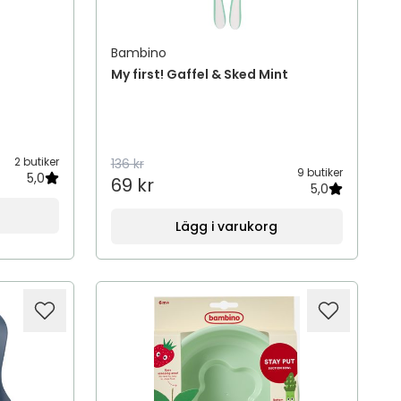
Bambino
My first! Gaffel & Sked Mint
2 butiker
136 kr
9 butiker
5,0
69 kr
5,0
Lägg i varukorg