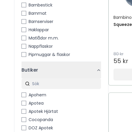
Barnbestick
Barnmat
Bambino
Barnserviser
Squeeze
Haklappar
Matlådor m.m.
Nappflaskor
80 kr
Pipmuggar & flaskor
55 kr
Butiker
Apohem
Apotea
Apotek Hjärtat
Cocopanda
DOZ Apotek