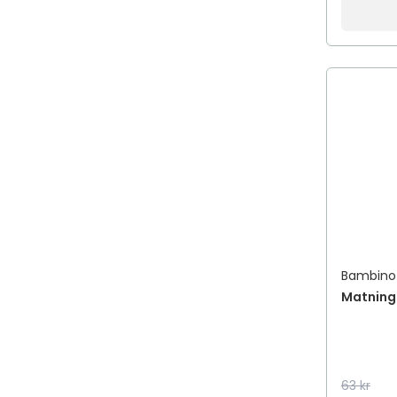
Bambino
Matnings
63 kr