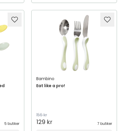
Bambino
ked
Eat like a pro!
156 kr
129 kr
5 butiker
7 butiker