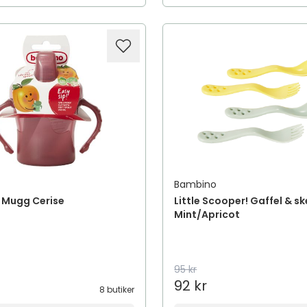
Bambino
! Mugg Cerise
Little Scooper! Gaffel & s
Mint/Apricot
95 kr
92 kr
8 butiker