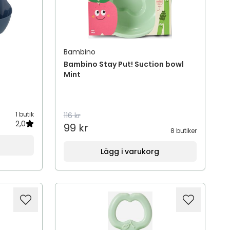
Bambino
Bambino Stay Put! Suction bowl
Mint
1 butik
116 kr
2,0
99 kr
8 butiker
Lägg i varukorg