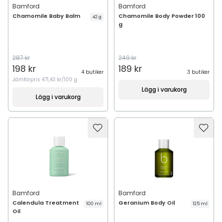
Bamford
Bamford
Chamomile Baby Balm
Chamomile Body Powder 100
42 g
g
287 kr
249 kr
198 kr
189 kr
4 butiker
3 butiker
Jämförpris
471,43 kr/100 g
Lägg i varukorg
Lägg i varukorg
Bamford
Bamford
Calendula Treatment
Geranium Body Oil
100 ml
125 ml
Oil