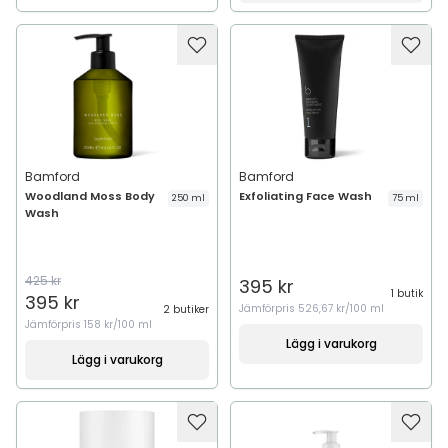
Bamford
Bamford
Woodland Moss Body
Exfoliating Face Wash
250 ml
75 ml
Wash
425 kr
395 kr
1 butik
395 kr
Jämförpris
526,67 kr/100 ml
2 butiker
Jämförpris
158 kr/100 ml
Lägg i varukorg
Lägg i varukorg