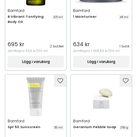
Bamford
Bamford
B Vibrant Tonifying
1 Moisturiser
125 ml
45 ml
Body Oil
695 kr
634 kr
2 butiker
1 butik
Jämförpris
556 kr/100 ml
Jämförpris
1 408,89 kr/100 ml
Lägg i varukorg
Lägg i varukorg
Bamford
Bamford
Spf 50 Sunscreen
Geranium Pebble Soap
50 ml
250 g