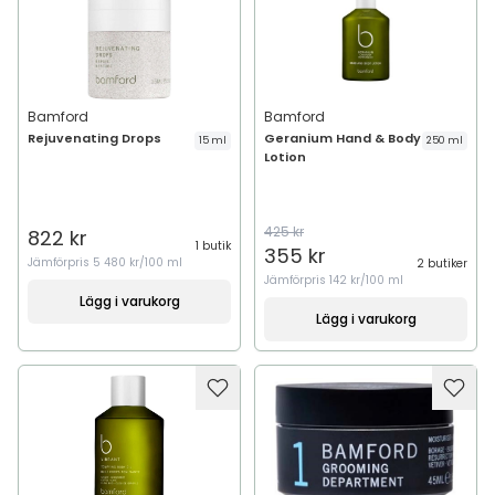
Bamford
Bamford
Rejuvenating Drops
Geranium Hand & Body
15 ml
250 ml
Lotion
425 kr
822 kr
1 butik
355 kr
Jämförpris
5 480 kr/100 ml
2 butiker
Jämförpris
142 kr/100 ml
Lägg i varukorg
Lägg i varukorg