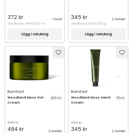
372 kr
345 kr
1 butik
2 butiker
Jämförpris
744 kr/100 ml
Jämförpris
138 kr/100 g
Lägg i varukorg
Lägg i varukorg
Bamford
Bamford
Woodland Moss Gel
Woodland Moss Hand
200 ml
75 ml
Cream
Cream
695 kr
395 kr
484 kr
345 kr
2 butiker
2 butiker