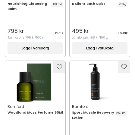
Nourishing Cleansing
B Silent Bath Salts
100 ml
250 g
Balm
795 kr
495 kr
1 butik
1 butik
Jämförpris
795 kr/100 ml
Jämförpris
198 kr/100 g
Lägg i varukorg
Lägg i varukorg
Bamford
Bamford
Woodland Moss Perfume 50Ml
Sport Muscle Recovery
250 ml
Lotion