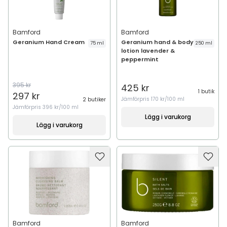
Bamford
Bamford
Geranium Hand Cream
Geranium hand & body
75 ml
250 ml
lotion lavender &
peppermint
395 kr
425 kr
1 butik
297 kr
Jämförpris
170 kr/100 ml
2 butiker
Jämförpris
396 kr/100 ml
Lägg i varukorg
Lägg i varukorg
Bamford
Bamford