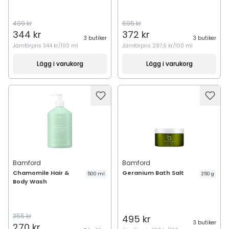
499 kr
695 kr
344 kr
372 kr
3 butiker
3 butiker
Jämförpris
344 kr/100 ml
Jämförpris
297,6 kr/100 ml
Lägg i varukorg
Lägg i varukorg
Bamford
Bamford
Chamomile Hair &
Geranium Bath Salt
500 ml
250 g
Body Wash
355 kr
495 kr
3 butiker
270 kr