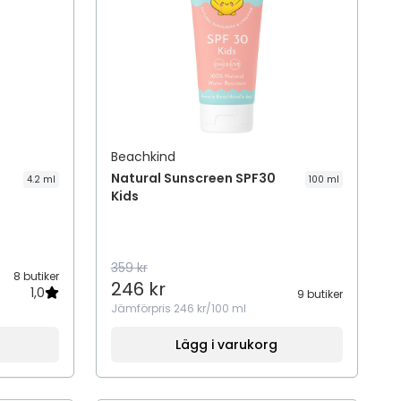
Beachkind
Natural Sunscreen SPF30
4.2 ml
100 ml
Kids
359 kr
8 butiker
246 kr
1,0
9 butiker
Jämförpris
246 kr/100 ml
Lägg i varukorg