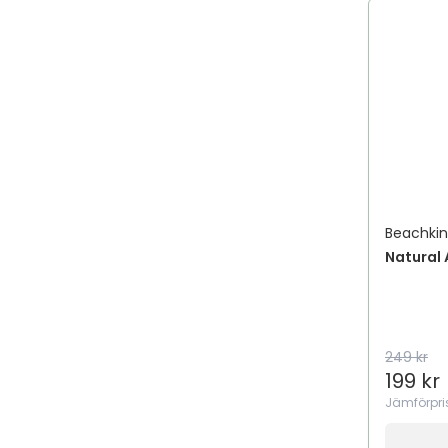
Beachki
Natural 
249 kr
199 kr
Jämförpri