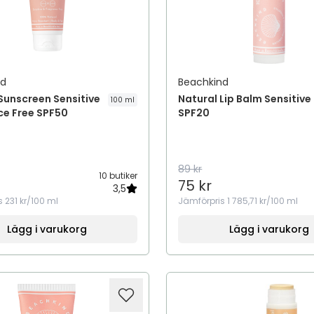
nd
Beachkind
Sunscreen Sensitive
Natural Lip Balm Sensitive
100 ml
ce Free SPF50
SPF20
89 kr
10 butiker
75 kr
3,5
s
231 kr/100 ml
Jämförpris
1 785,71 kr/100 ml
Lägg i varukorg
Lägg i varukorg