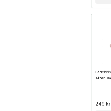
Beachki
After Be
249 kr