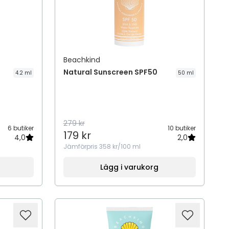
Beachkind
Natural Sunscreen SPF50
4.2 ml
50 ml
279 kr
6 butiker
10 butiker
179 kr
4,0
2,0
Jämförpris
358 kr/100 ml
Lägg i varukorg