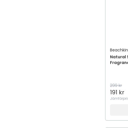
Beachki
Natural 
Fragran
299 kr
191 kr
Jämförpri