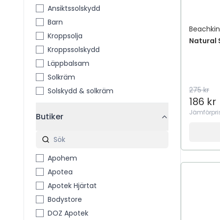
Ansiktssolskydd
Barn
Beachki
Kroppsolja
Natural
Kroppssolskydd
Läppbalsam
Solkräm
275 kr
Solskydd & solkräm
186 kr
Jämförpri
Butiker
Apohem
Apotea
Apotek Hjärtat
Bodystore
DOZ Apotek