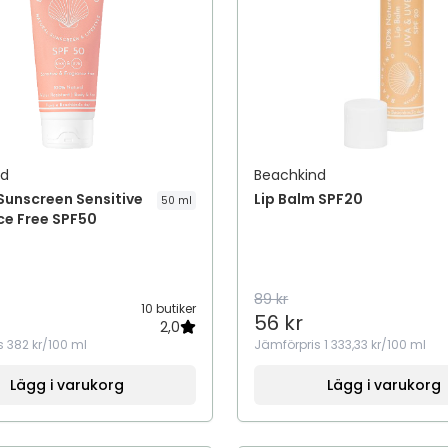
nd
Beachkind
Sunscreen Sensitive
Lip Balm SPF20
50 ml
ce Free SPF50
89 kr
10 butiker
56 kr
2,0
s
382 kr/100 ml
Jämförpris
1 333,33 kr/100 ml
Lägg i varukorg
Lägg i varukorg