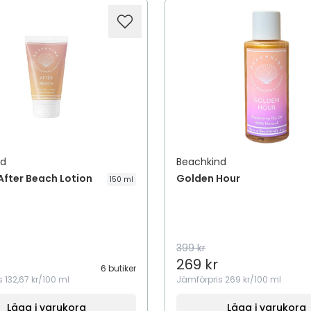
nd
Beachkind
After Beach Lotion
Golden Hour
150 ml
399 kr
269 kr
6 butiker
s
132,67 kr/100 ml
Jämförpris
269 kr/100 ml
Lägg i varukorg
Lägg i varukorg