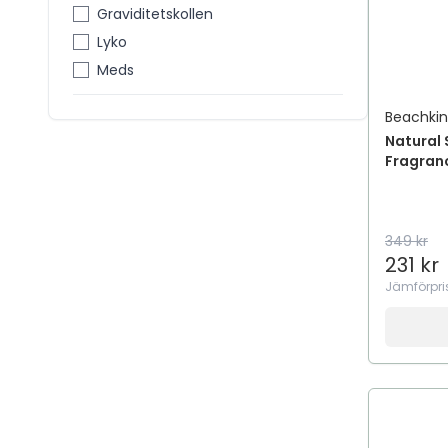
Graviditetskollen
Lyko
Meds
Beachki
Natural 
Fragran
349 kr
231 kr
Jämförpri