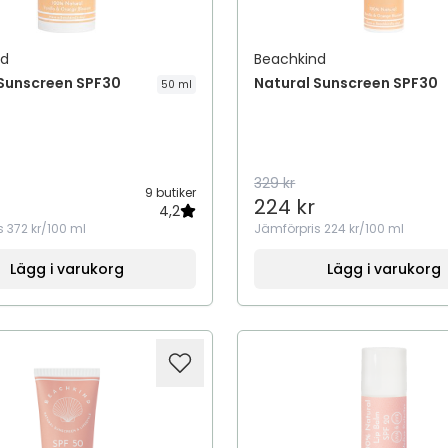
nd
Beachkind
 Sunscreen SPF30
Natural Sunscreen SPF30
50 ml
329 kr
9 butiker
224 kr
4,2
s
372 kr/100 ml
Jämförpris
224 kr/100 ml
Lägg i varukorg
Lägg i varukorg