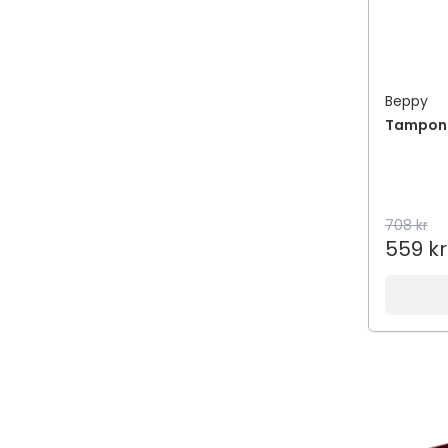
Beppy
Tampong
708 kr
559 kr