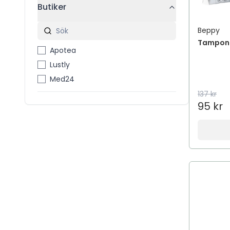
Butiker
Beppy
Tampong
Apotea
Lustly
Med24
137 kr
95 kr