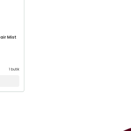
air Mist
1 butik