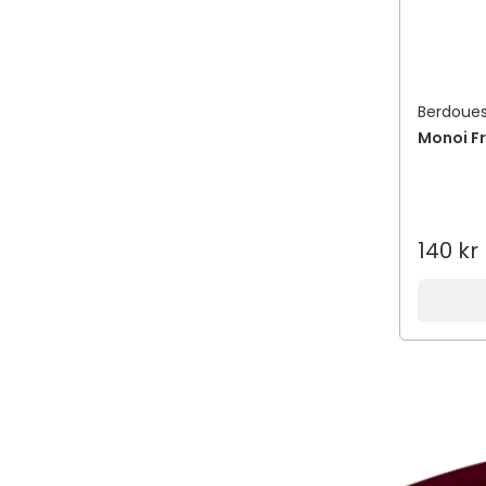
Berdoue
Monoi F
140 kr