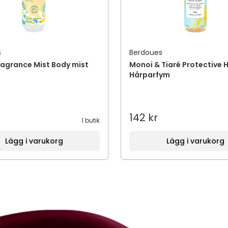
s
Berdoues
ragrance Mist Body mist
Monoi & Tiaré Protective H
Hårparfym
142 kr
1 butik
Lägg i varukorg
Lägg i varukorg