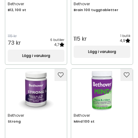
Bethover
Bethover
B12, 100 st
Brain 100 tuggtabletter
115 kr
1 butik
115 kr
6 butiker
4,9
73 kr
4,7
Lägg i varukorg
Lägg i varukorg
Bethover
Bethover
Strong
Mind 100 st