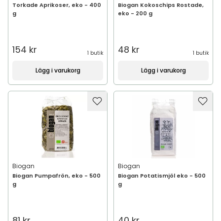
Torkade Aprikoser, eko - 400
Biogan Kokoschips Rostade,
g
eko - 200 g
154 kr
48 kr
1 butik
1 butik
Lägg i varukorg
Lägg i varukorg
Biogan
Biogan
Biogan Pumpafrön, eko - 500
Biogan Potatismjöl eko - 500
g
g
81 kr
40 kr