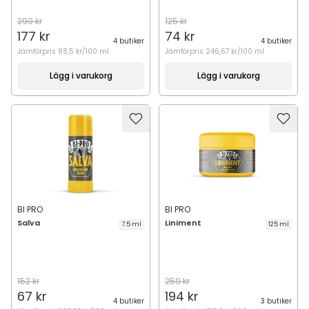
299 kr
125 kr
177 kr
74 kr
4 butiker
4 butiker
Jämförpris
88,5 kr/100 ml
Jämförpris
246,67 kr/100 ml
Lägg i varukorg
Lägg i varukorg
BI PRO
BI PRO
Salva
Liniment
7.5 ml
125 ml
152 kr
259 kr
67 kr
194 kr
4 butiker
3 butiker