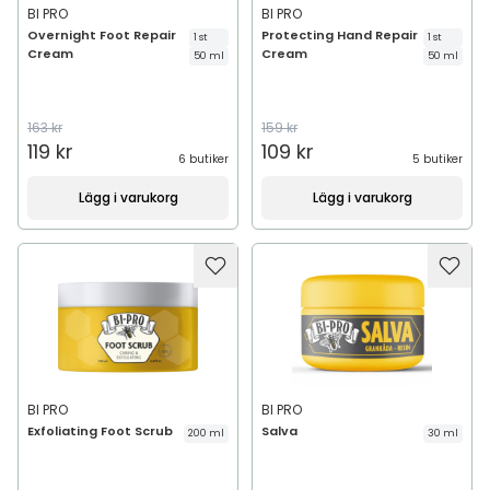
BI PRO
BI PRO
Overnight Foot Repair
Protecting Hand Repair
1 st
1 st
Cream
Cream
50 ml
50 ml
163 kr
159 kr
119 kr
109 kr
6 butiker
5 butiker
Lägg i varukorg
Lägg i varukorg
BI PRO
BI PRO
Exfoliating Foot Scrub
Salva
200 ml
30 ml