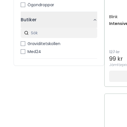
Ögondroppar
Blink
Butiker
Intensiv
Graviditetskollen
Med24
127 kr
99 kr
Jämförpri