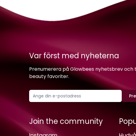
Var först med nyheterna
Prenumerera på Glowbees nyhetsbrev och ta 
beauty favoriter.
Pr
Join the community
Popu
Instagram
Hudvå