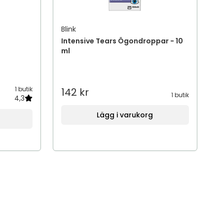
Blink
Intensive Tears Ögondroppar - 10
ml
1 butik
142 kr
1 butik
4,3
Lägg i varukorg