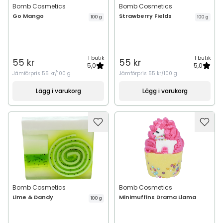
Bomb Cosmetics
Bomb Cosmetics
Go Mango
Strawberry Fields
100 g
100 g
1 butik
1 butik
55 kr
55 kr
5,0
5,0
Jämförpris
55 kr/100 g
Jämförpris
55 kr/100 g
Lägg i varukorg
Lägg i varukorg
Bomb Cosmetics
Bomb Cosmetics
Lime & Dandy
Minimuffins Drama Llama
100 g