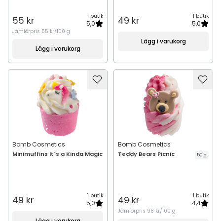
1 butik
1 butik
55 kr
49 kr
5,0
5,0
Jämförpris
55 kr/100 g
Lägg i varukorg
Lägg i varukorg
Bomb Cosmetics
Bomb Cosmetics
Minimuffins It´s a Kinda Magic
Teddy Bears Picnic
50 g
1 butik
1 butik
49 kr
49 kr
5,0
4,4
Jämförpris
98 kr/100 g
Lägg i varukorg