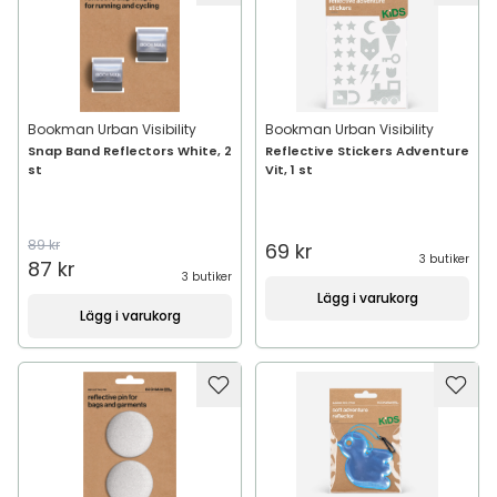
Bookman Urban Visibility
Bookman Urban Visibility
Snap Band Reflectors White, 2
Reflective Stickers Adventure
st
Vit, 1 st
89 kr
69 kr
3 butiker
87 kr
3 butiker
Lägg i varukorg
Lägg i varukorg