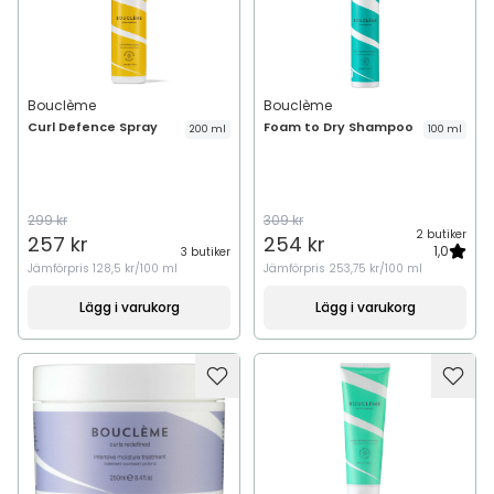
Bouclème
Bouclème
Curl Defence Spray
Foam to Dry Shampoo
200 ml
100 ml
299 kr
309 kr
2 butiker
257 kr
254 kr
1,0
3 butiker
Jämförpris
128,5 kr/100 ml
Jämförpris
253,75 kr/100 ml
Lägg i varukorg
Lägg i varukorg