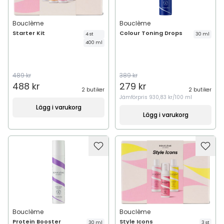
Bouclème
Bouclème
Starter Kit
Colour Toning Drops
4 st
30 ml
400 ml
489 kr
389 kr
488 kr
279 kr
2 butiker
2 butiker
Jämförpris
930,83 kr/100 ml
Lägg i varukorg
Lägg i varukorg
Bouclème
Bouclème
Protein Booster
Style Icons
30 ml
3 st