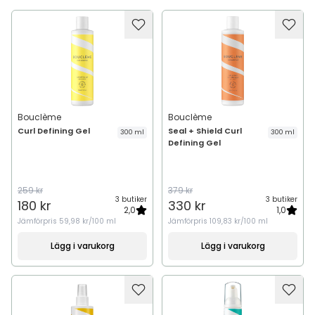
Bouclème
Bouclème
Curl Defining Gel
Seal + Shield Curl
300 ml
300 ml
Defining Gel
259 kr
379 kr
3 butiker
3 butiker
180 kr
330 kr
2,0
1,0
Jämförpris
59,98 kr/100 ml
Jämförpris
109,83 kr/100 ml
Lägg i varukorg
Lägg i varukorg