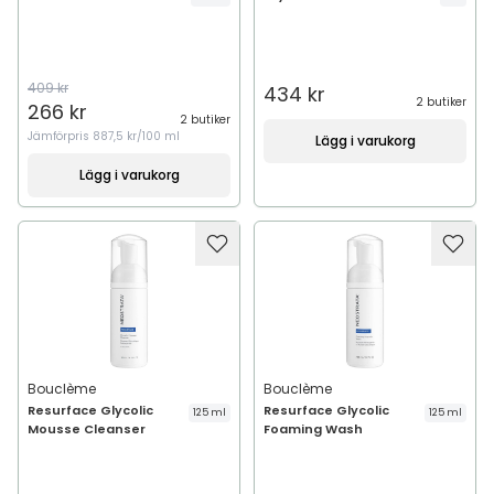
409 kr
434 kr
2 butiker
266 kr
2 butiker
Jämförpris
887,5 kr/100 ml
Lägg i varukorg
Lägg i varukorg
Bouclème
Bouclème
Resurface Glycolic
Resurface Glycolic
125 ml
125 ml
Mousse Cleanser
Foaming Wash