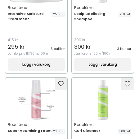
Bouclème
Bouclème
Intensive Moisture
Scalp Exfoliating
250 ml
250 ml
Treatment
Shampoo
415 kr
399 kr
295 kr
300 kr
3 butiker
3 butiker
Jämförpris
117,98 kr/100 ml
Jämförpris
120 kr/100 ml
Lägg i varukorg
Lägg i varukorg
Bouclème
Bouclème
Super Voumising Foam
Curl Cleanser
200 ml
300 ml