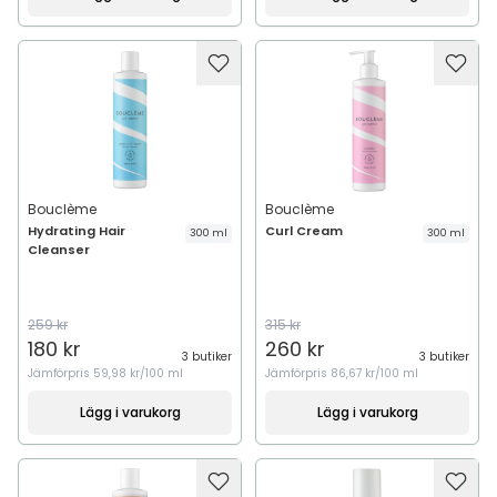
Bouclème
Bouclème
Hydrating Hair
Curl Cream
300 ml
300 ml
Cleanser
259 kr
315 kr
180 kr
260 kr
3 butiker
3 butiker
Jämförpris
59,98 kr/100 ml
Jämförpris
86,67 kr/100 ml
Lägg i varukorg
Lägg i varukorg