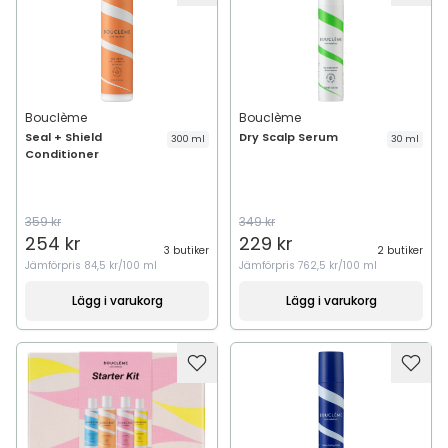
Bouclème
Bouclème
Seal + Shield
Dry Scalp Serum
300 ml
30 ml
Conditioner
359 kr
349 kr
254 kr
229 kr
3 butiker
2 butiker
Jämförpris
84,5 kr/100 ml
Jämförpris
762,5 kr/100 ml
Lägg i varukorg
Lägg i varukorg