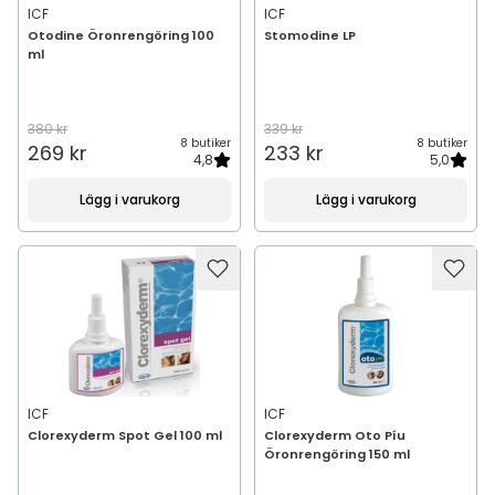
ICF
ICF
Otodine Öronrengöring 100
Stomodine LP
ml
380 kr
339 kr
8 butiker
8 butiker
269 kr
233 kr
4,8
5,0
Lägg i varukorg
Lägg i varukorg
ICF
ICF
Clorexyderm Spot Gel 100 ml
Clorexyderm Oto Píu
Öronrengöring 150 ml