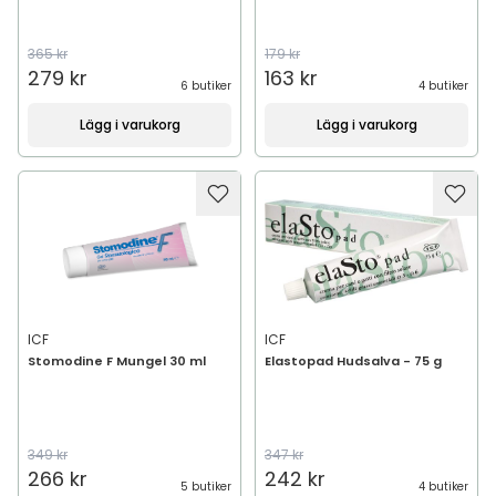
365 kr
179 kr
279 kr
163 kr
6 butiker
4 butiker
Lägg i varukorg
Lägg i varukorg
ICF
ICF
Stomodine F Mungel 30 ml
Elastopad Hudsalva - 75 g
349 kr
347 kr
266 kr
242 kr
5 butiker
4 butiker