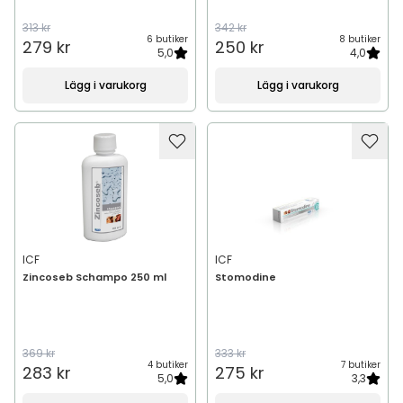
313 kr
342 kr
6 butiker
8 butiker
279 kr
250 kr
5,0
4,0
Lägg i varukorg
Lägg i varukorg
ICF
ICF
Zincoseb Schampo 250 ml
Stomodine
369 kr
333 kr
4 butiker
7 butiker
283 kr
275 kr
5,0
3,3