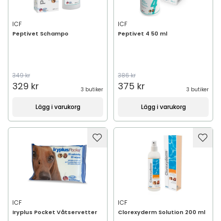
ICF
ICF
Peptivet Schampo
Peptivet 4 50 ml
349 kr
386 kr
329 kr
375 kr
3 butiker
3 butiker
Lägg i varukorg
Lägg i varukorg
ICF
ICF
Iryplus Pocket Våtservetter
Clorexyderm Solution 200 ml