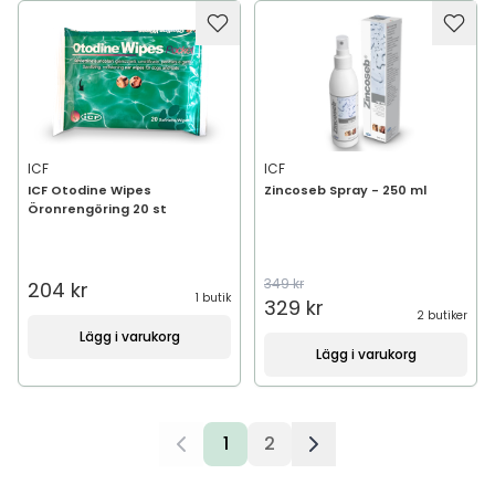
ICF
ICF
ICF Otodine Wipes
Zincoseb Spray - 250 ml
Öronrengöring 20 st
349 kr
204 kr
1 butik
329 kr
2 butiker
Lägg i varukorg
Lägg i varukorg
1
2