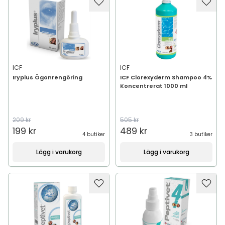
ICF
ICF
Iryplus Ögonrengöring
ICF Clorexyderm Shampoo 4%
Koncentrerat 1000 ml
209 kr
505 kr
199 kr
489 kr
4 butiker
3 butiker
Lägg i varukorg
Lägg i varukorg