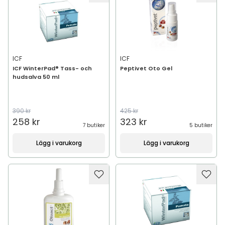
ICF
ICF
ICF WinterPad® Tass- och
Peptivet Oto Gel
hudsalva 50 ml
390 kr
425 kr
258 kr
323 kr
7 butiker
5 butiker
Lägg i varukorg
Lägg i varukorg