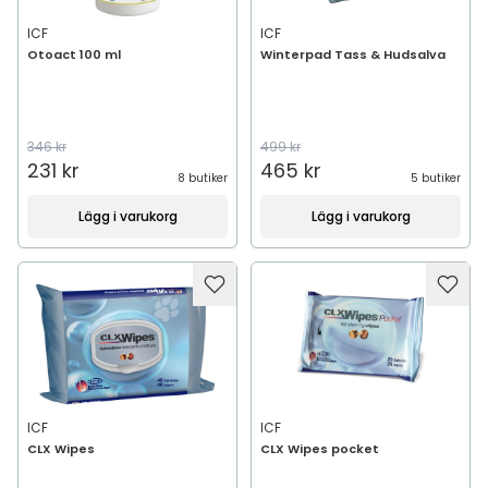
ICF
ICF
Otoact 100 ml
Winterpad Tass & Hudsalva
346 kr
499 kr
231 kr
465 kr
8 butiker
5 butiker
Lägg i varukorg
Lägg i varukorg
ICF
ICF
CLX Wipes
CLX Wipes pocket