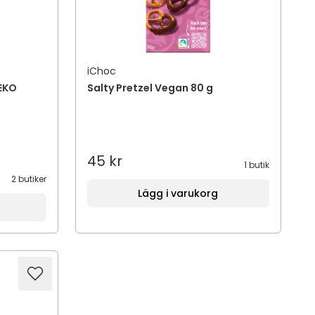
iChoc
 EKO
Salty Pretzel Vegan 80 g
45 kr
1 butik
2 butiker
Lägg i varukorg