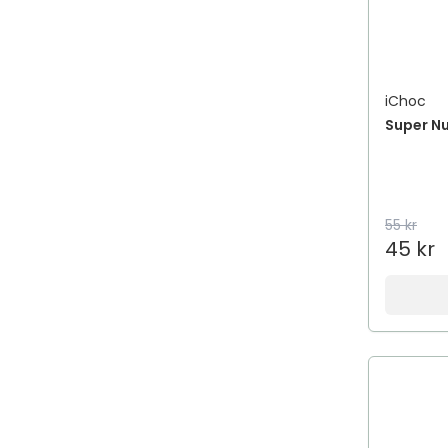
iChoc
Super Nu
55 kr
45 kr