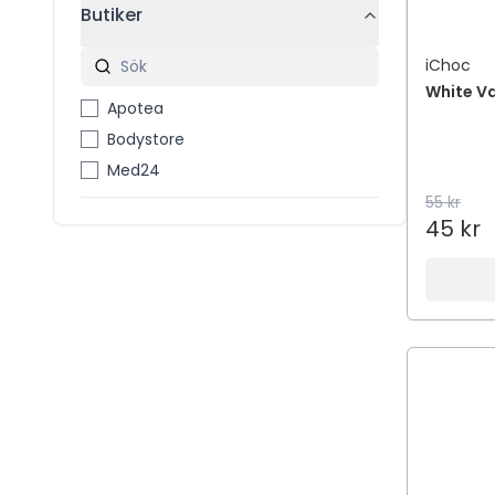
Butiker
iChoc
White Va
Apotea
Bodystore
Med24
55 kr
45 kr