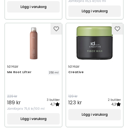
Jämförpris
115,5 kr/100 ml
Lägg i varukorg
Lägg i varukorg
Id Hair
Id Hair
Me Root Lifter
Creative
250 ml
229 kr
129 kr
3 butiker
2 butiker
189 kr
123 kr
4,7
4,3
Jämförpris
75,6 kr/100 ml
Lägg i varukorg
Lägg i varukorg