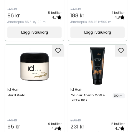
149 kr
248 kr
5 butiker
4 butiker
86 kr
188 kr
4,7
4,8
Jämförpris
85,5 kr/100 ml
Jämförpris
188,42 kr/100 ml
Lägg i varukorg
Lägg i varukorg
Id Hair
Id Hair
Hard Gold
Colour Bomb Caffe
200 ml
Latte 807
149 kr
289 kr
6 butiker
2 butiker
95 kr
231 kr
4,9
4,7