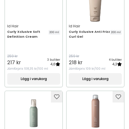
Id Hair
Id Hair
Curly Xclusive Soft
Curly Xclusive Anti Frizz
200 ml
200 ml
Definition Cream
Curl Gel
259 kr
259 kr
3 butiker
4 butiker
217 kr
218 kr
4,6
4,3
Jämförpris
108,35 kr/100 ml
Jämförpris
109 kr/100 ml
Lägg i varukorg
Lägg i varukorg