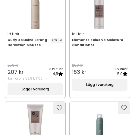
Id Hair
Id Hair
Curly Xclusive Strong
Elements Xclusive Moisture
250 ml
Definition Mousse
Conditioner
259 kr
209 kr
3 butiker
3 butiker
207 kr
163 kr
4,5
5,0
Jämförpris
82,8 kr/100 ml
Lägg i varukorg
Lägg i varukorg