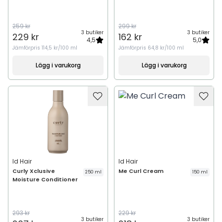
259 kr
299 kr
3 butiker
3 butiker
229 kr
162 kr
4,5
5,0
Jämförpris
114,5 kr/100 ml
Jämförpris
64,8 kr/100 ml
Lägg i varukorg
Lägg i varukorg
Id Hair
Id Hair
Curly Xclusive
Me Curl Cream
250 ml
150 ml
Moisture Conditioner
293 kr
229 kr
3 butiker
3 butiker