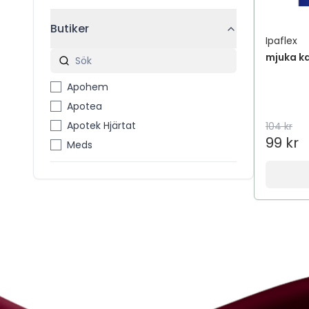
Butiker
Ipaflex
mjuka ka
Apohem
Apotea
Apotek Hjärtat
104 kr
99 kr
Meds