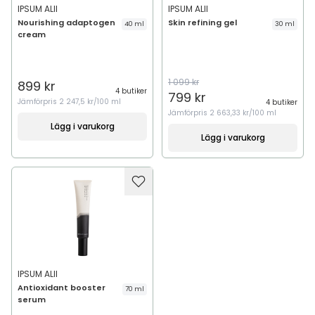
IPSUM ALII
IPSUM ALII
Nourishing adaptogen
Skin refining gel
40 ml
30 ml
cream
1 099 kr
899 kr
4 butiker
799 kr
Jämförpris
2 247,5 kr/100 ml
4 butiker
Jämförpris
2 663,33 kr/100 ml
Lägg i varukorg
Lägg i varukorg
IPSUM ALII
Antioxidant booster
70 ml
serum