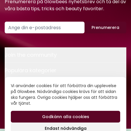
Prenumerera på Glowbees nyhetsbrev och ta del av
våra bästa tips, tricks och beauty favoriter.
Prenumerera
Join the community
Populära kategorier
Kontakt
Vi använder cookies för att förbättra din upplevelse
på Glowbee. Nödvändiga cookies krävs för att sidan
ska fungera. Övriga cookies hjälper oss att förbättra
Om oss
vår tjänst.
Godkänn alla cookies
©
2026
Glowbee AB • Org.nr: 559540-5837
Endast nödvändiga