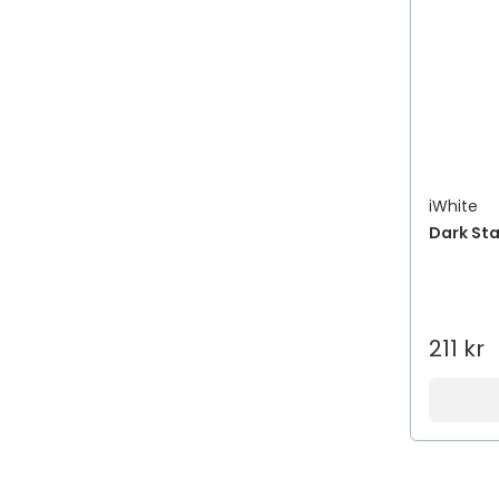
iWhite
Dark Sta
211 kr