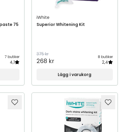
iWhite
paste 75
Superior Whitening Kit
375 kr
7 butiker
8 butiker
268 kr
4,1
2,4
Lägg i varukorg