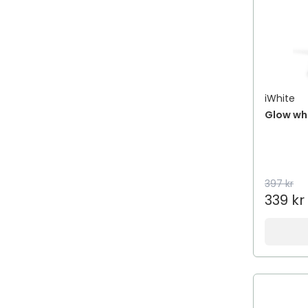
iWhite
Glow whi
397 kr
339 kr