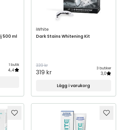
iWhite
j 500 ml
Dark Stains Whitening Kit
1 butik
339 kr
3 butiker
4,4
319 kr
3,0
Lägg i varukorg