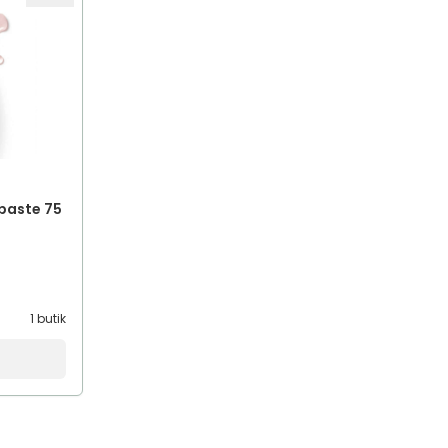
hpaste 75
1 butik