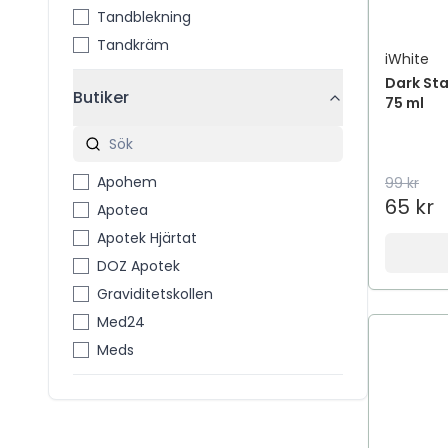
Tandblekning
Tandkräm
iWhite
Dark St
Butiker
75 ml
Apohem
99 kr
65 kr
Apotea
Apotek Hjärtat
DOZ Apotek
Graviditetskollen
Med24
Meds