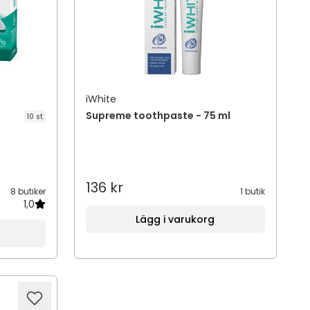
iWhite
Supreme toothpaste - 75 ml
10 st
136 kr
8 butiker
1 butik
1,0
Lägg i varukorg