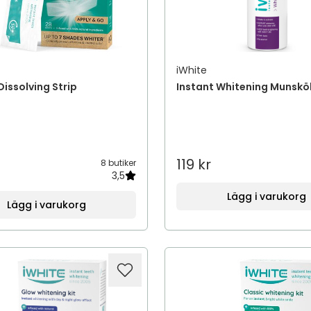
iWhite
Dissolving Strip
Instant Whitening Munsköl
119 kr
8 butiker
3,5
Lägg i varukorg
Lägg i varukorg