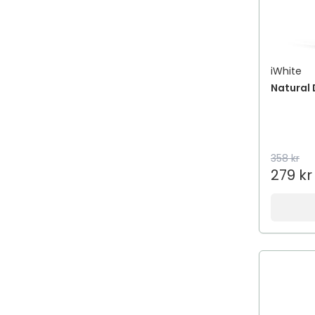
iWhite
Natural 
358 kr
279 kr