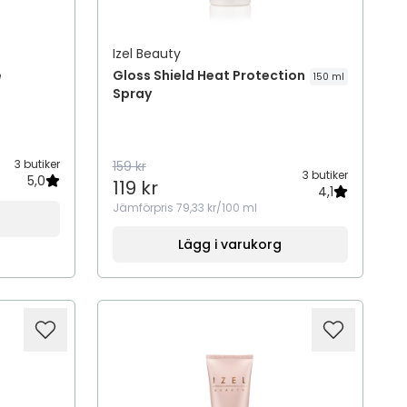
Izel Beauty
e
Gloss Shield Heat Protection
150 ml
Spray
3 butiker
159 kr
3 butiker
5,0
119 kr
4,1
Jämförpris
79,33 kr/100 ml
Lägg i varukorg