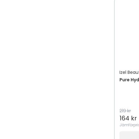
Izel Beau
Pure Hy
219 kr
164 kr
Jämförpri