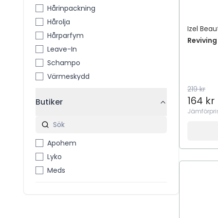
Hårinpackning
Hårolja
Izel Beau
Hårparfym
Reviving
Leave-In
Schampo
Värmeskydd
219 kr
164 kr
Butiker
Jämförpri
Apohem
Lyko
Meds