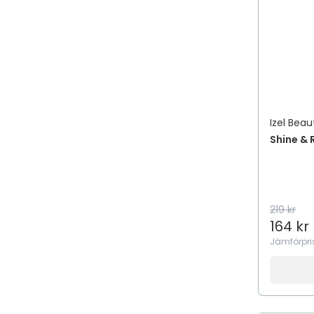
Izel Beau
Shine & 
219 kr
164 kr
Jämförpri