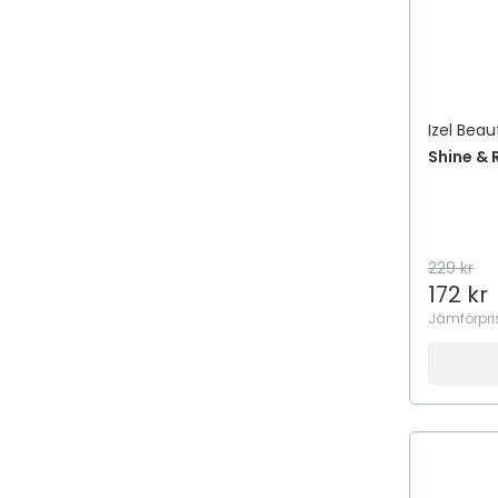
Izel Beau
Shine & 
229 kr
172 kr
Jämförpri