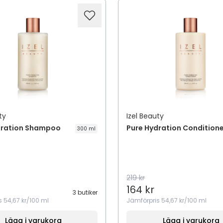
ty
Izel Beauty
dration Shampoo
Pure Hydration Condition
300 ml
219 kr
164 kr
3 butiker
s
54,67 kr/100 ml
Jämförpris
54,67 kr/100 ml
Lägg i varukorg
Lägg i varukorg