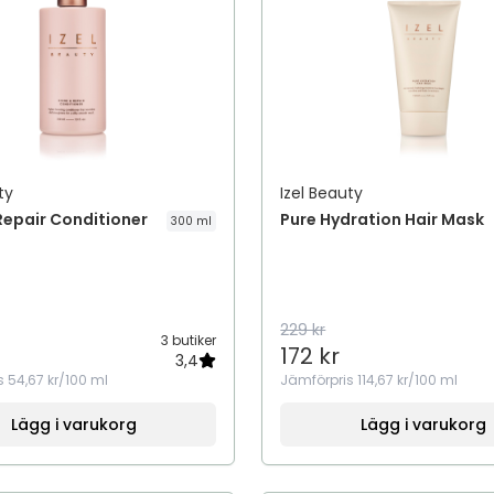
ty
Izel Beauty
Repair Conditioner
Pure Hydration Hair Mask
300 ml
229 kr
3 butiker
172 kr
3,4
s
54,67 kr/100 ml
Jämförpris
114,67 kr/100 ml
Lägg i varukorg
Lägg i varukorg