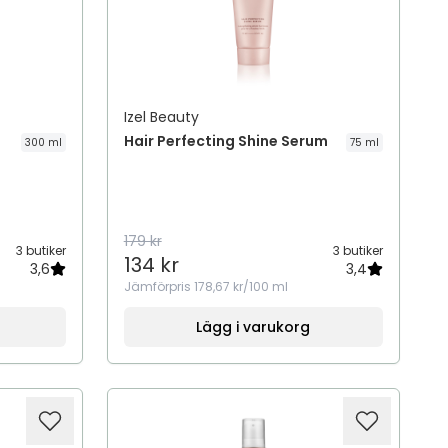
Izel Beauty
Hair Perfecting Shine Serum
300 ml
75 ml
179 kr
3 butiker
3 butiker
134 kr
3,6
3,4
Jämförpris
178,67 kr/100 ml
Lägg i varukorg