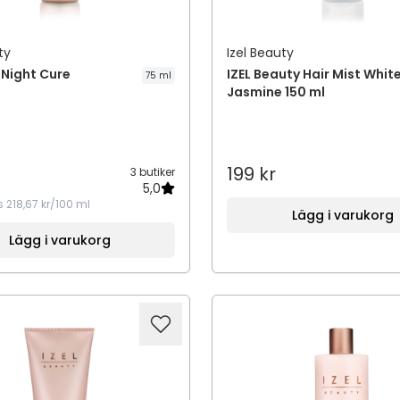
ty
Izel Beauty
 Night Cure
IZEL Beauty Hair Mist Whit
75 ml
Jasmine 150 ml
199 kr
3 butiker
5,0
s
218,67 kr/100 ml
Lägg i varukorg
Lägg i varukorg