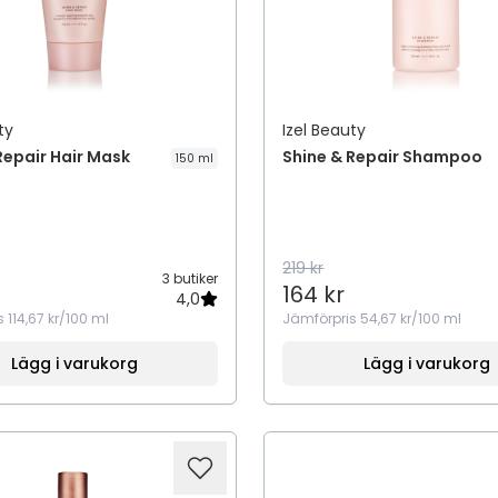
ty
Izel Beauty
Repair Hair Mask
Shine & Repair Shampoo
150 ml
219 kr
3 butiker
164 kr
4,0
s
114,67 kr/100 ml
Jämförpris
54,67 kr/100 ml
Lägg i varukorg
Lägg i varukorg