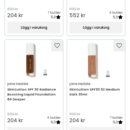
690 kr
690 kr
7 butiker
6 butiker
204 kr
552 kr
5,0
5,0
Lägg i varukorg
Lägg i varukorg
jane iredale
jane iredale
Skintuition SPF 30 Radiance
Skintuition SPF30 52 Medium
Boosting Liquid Foundation
Dark 30ml
84 Deeper
690 kr
690 kr
6 butiker
7 butiker
204 kr
204 kr
5,0
5,0