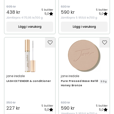
695 kr
630 kr
5 butiker
5 butiker
438 kr
590 kr
5,0
5,0
Jämförpris
4 170,95 kr/100 g
Jämförpris
5 959,6 kr/100 g
Lägg i varukorg
Lägg i varukorg
jane iredale
jane iredale
LASH EXTENDER & conditioner
Pure Pressed Base Refill
9.9 g
Honey Bronze
350 kr
630 kr
5 butiker
5 butiker
227 kr
590 kr
5,0
5,0
Jämförpris
5 959,6 kr/100 g