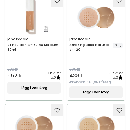
jane iredale
jane iredale
Skintuition SPF30 40 Medium
Amazing Base Natural
10.5 g
30ml
SPF 20
690 kr
695 kr
3 butiker
5 butiker
552 kr
438 kr
5,0
5,0
Jämförpris
4 170,95 kr/100 g
Lägg i varukorg
Lägg i varukorg