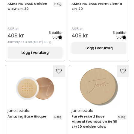
AMAZING BASE Golden
AMAZING BASE Warm Sienna
10.5 g
Glow SPF 20
SPF 20
695 kr
695 kr
5 butiker
5 butiker
409 kr
409 kr
5,0
5,0
Jämförpris
3 897,62 kr/100 g
Lägg i varukorg
Lägg i varukorg
jane iredale
jane iredale
Amazing Base Bisque
PurePressed Base
10.5 g
9.9 g
Mineral Foundation Refill
SPF20 Golden Glow