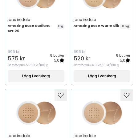
jane iredale
jane iredale
Amazing Base Radiant
Amazing Base Warm Silk
10 g
10.5 g
SPF 20
695 kr
695 kr
5 butiker
5 butiker
575 kr
520 kr
5,0
5,0
Jämförpris
5 750 kr/100 g
Jämförpris
4 952,38 kr/100 g
Lägg i varukorg
Lägg i varukorg
jane iredale
jane iredale