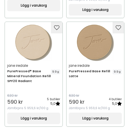
Lägg i varukorg
Lägg i varukorg
jane iredale
jane iredale
PurePressed® Base
PurePressed Base Refill
9.9 g
9.9 g
Mineral Foundation Refill
Latte
SPF20 Radiant
630 kr
630 kr
5 butiker
4 butiker
590 kr
590 kr
5,0
5,0
Jämförpris
5 959,6 kr/100 g
Jämförpris
5 959,6 kr/100 g
Lägg i varukorg
Lägg i varukorg