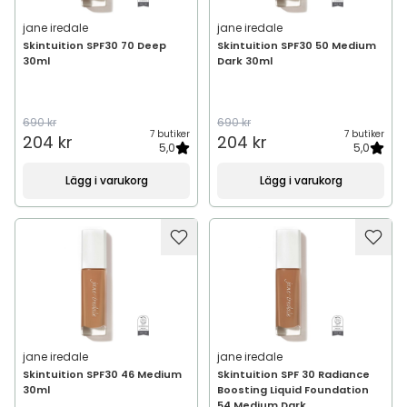
jane iredale
jane iredale
Skintuition SPF30 70 Deep
Skintuition SPF30 50 Medium
30ml
Dark 30ml
690 kr
690 kr
7 butiker
7 butiker
204 kr
204 kr
5,0
5,0
Lägg i varukorg
Lägg i varukorg
jane iredale
jane iredale
Skintuition SPF30 46 Medium
Skintuition SPF 30 Radiance
30ml
Boosting Liquid Foundation
54 Medium Dark