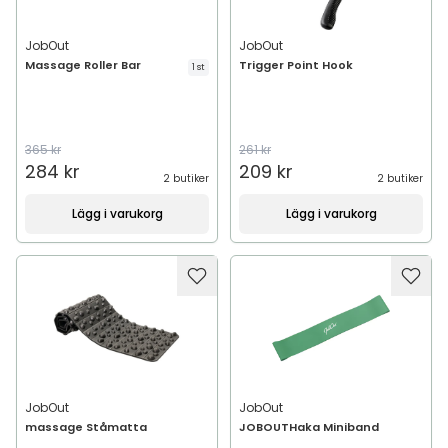
JobOut
JobOut
Massage Roller Bar
Trigger Point Hook
1 st
365 kr
261 kr
284 kr
209 kr
2 butiker
2 butiker
Lägg i varukorg
Lägg i varukorg
JobOut
JobOut
massage Ståmatta
JOBOUTHaka Miniband