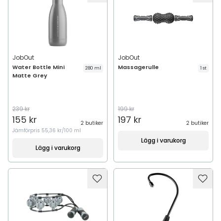
JobOut
JobOut
Water Bottle Mini
Massagerulle
280 ml
1 st
Matte Grey
239 kr
199 kr
155 kr
197 kr
2 butiker
2 butiker
Jämförpris
55,36 kr/100 ml
Lägg i varukorg
Lägg i varukorg