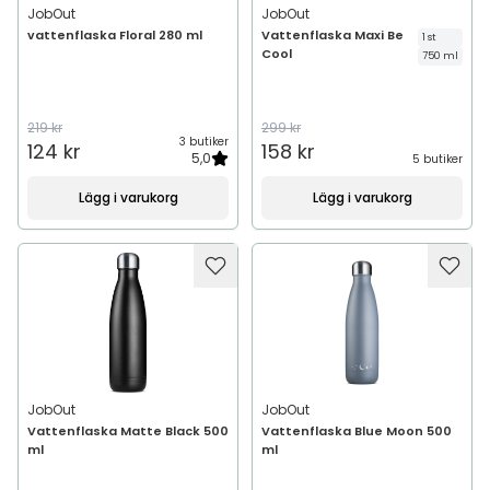
JobOut
JobOut
vattenflaska Floral 280 ml
Vattenflaska Maxi Be
1 st
Cool
750 ml
219 kr
299 kr
3 butiker
124 kr
158 kr
5,0
5 butiker
Lägg i varukorg
Lägg i varukorg
JobOut
JobOut
Vattenflaska Matte Black 500
Vattenflaska Blue Moon 500
ml
ml