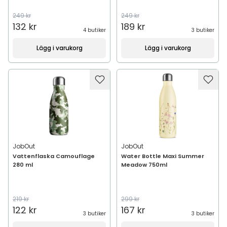
249 kr
249 kr
132 kr
189 kr
4 butiker
3 butiker
Lägg i varukorg
Lägg i varukorg
JobOut
JobOut
Vattenflaska Camouflage
Water Bottle Maxi Summer
280 ml
Meadow 750ml
219 kr
299 kr
122 kr
167 kr
3 butiker
3 butiker