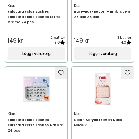
Kiss
Kiss
Falscara False Lashes
Bare-But-Better - Embrace It
Falscara False Lashes Extra
28 pcs 28 pcs
Drama 24 pcs
2 butiker
3 butiker
149 kr
149 kr
3,6
4,0
Lägg i varukorg
Lägg i varukorg
Kiss
Kiss
Falscara False Lashes
Salon Acrylic French Nails
Falscara False Lashes Natural
Nude 3
24 pcs