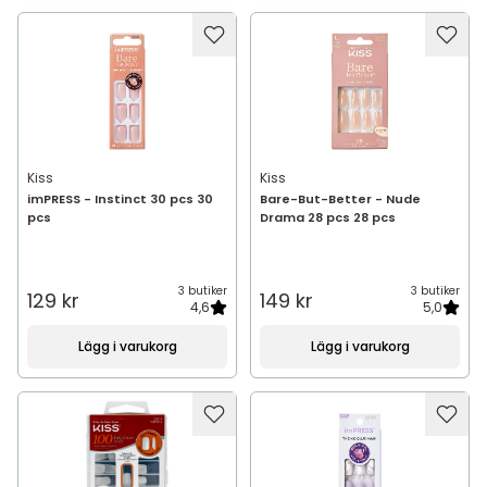
Kiss
Kiss
imPRESS - Instinct 30 pcs 30
Bare-But-Better - Nude
pcs
Drama 28 pcs 28 pcs
3 butiker
3 butiker
129 kr
149 kr
4,6
5,0
Lägg i varukorg
Lägg i varukorg