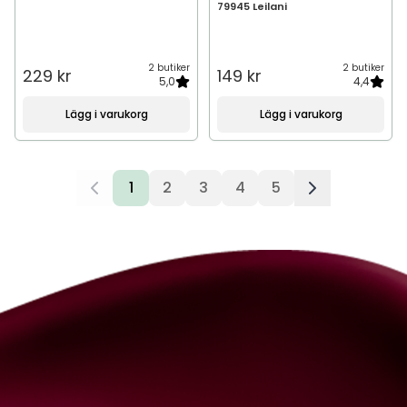
79945 Leilani
2 butiker
2 butiker
229 kr
149 kr
5,0
4,4
Lägg i varukorg
Lägg i varukorg
1
2
3
4
5