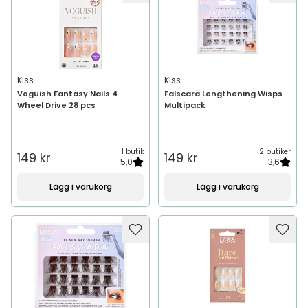
Kiss
Kiss
Voguish Fantasy Nails 4
Falscara Lengthening Wisps
Wheel Drive 28 pcs
Multipack
1 butik
2 butiker
149 kr
149 kr
5,0
3,6
Lägg i varukorg
Lägg i varukorg