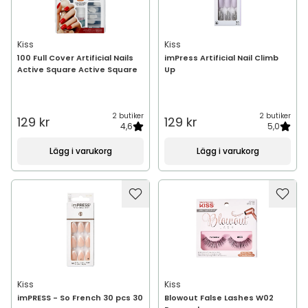
Kiss
Kiss
100 Full Cover Artificial Nails
imPress Artificial Nail Climb
Active Square Active Square
Up
2 butiker
2 butiker
129 kr
129 kr
4,6
5,0
Lägg i varukorg
Lägg i varukorg
Kiss
Kiss
imPRESS - So French 30 pcs 30
Blowout False Lashes W02