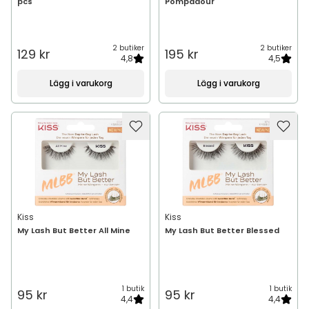
pcs
Pompadour
2 butiker
2 butiker
129 kr
195 kr
4,8
4,5
Lägg i varukorg
Lägg i varukorg
Kiss
Kiss
My Lash But Better All Mine
My Lash But Better Blessed
1 butik
1 butik
95 kr
95 kr
4,4
4,4