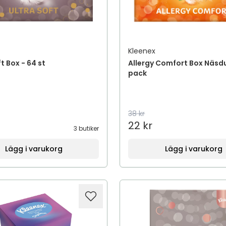
Kleenex
t Box - 64 st
Allergy Comfort Box Näsd
pack
38 kr
22 kr
3 butiker
Lägg i varukorg
Lägg i varukorg