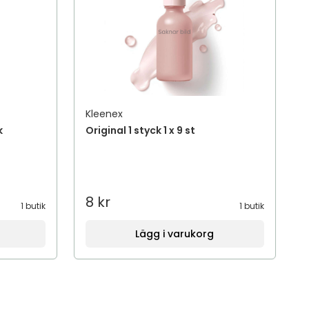
Kleenex
k
Original 1 styck 1 x 9 st
8 kr
1 butik
1 butik
Lägg i varukorg