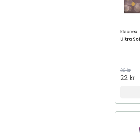
Kleenex
Ultra Sof
30 kr
22 kr