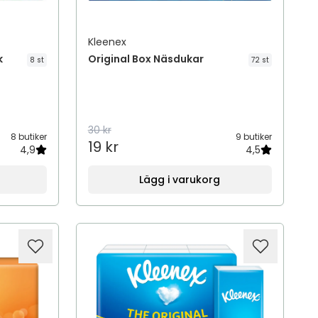
Kleenex
k
Original Box Näsdukar
8 st
72 st
30 kr
8 butiker
9 butiker
19 kr
4,9
4,5
Lägg i varukorg