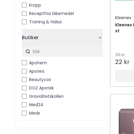
Kropp
Receptfria läkemedel
Kleenex
Träning & Hälsa
Kleenex 
st
Butiker
38 kr
22 kr
Apohem
Apotea
Beautycos
DOZ Apotek
Graviditetskollen
Med24
Meds