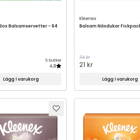
Kleenex
Box Balsamservetter - 64
Balsam Näsdukar Fickpac
34 kr
5 butiker
21 kr
4,8
Lägg i varukorg
Lägg i varukorg