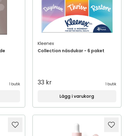
Kleenex
ade
Collection näsdukar - 6 paket
33 kr
1 butik
1 butik
Lägg i varukorg