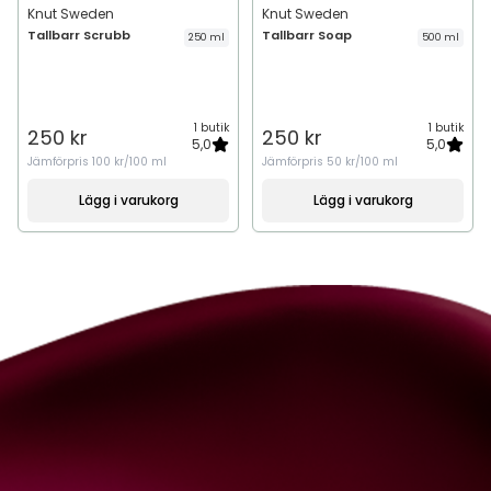
Knut Sweden
Knut Sweden
Tallbarr Scrubb
Tallbarr Soap
250 ml
500 ml
1 butik
1 butik
250 kr
250 kr
5,0
5,0
Jämförpris
100 kr/100 ml
Jämförpris
50 kr/100 ml
Lägg i varukorg
Lägg i varukorg