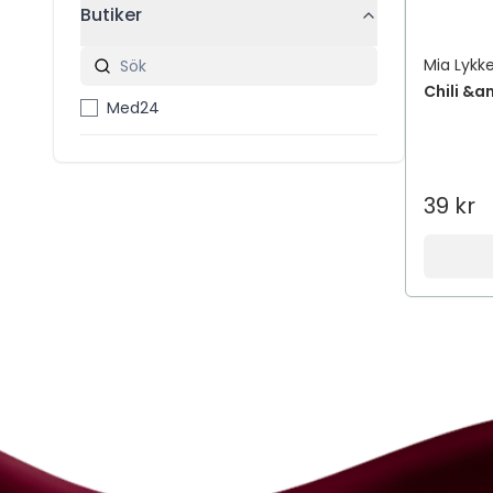
Butiker
Mia Lykk
Chili &a
Med24
39 kr